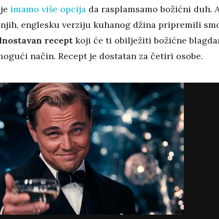
je
imamo više opcija
da rasplamsamo božićni duh. 
 njih, englesku verziju kuhanog džina pripremili sm
ednostavan recept
koji će ti obilježiti božićne blagd
mogući način. Recept je dostatan za četiri osobe.