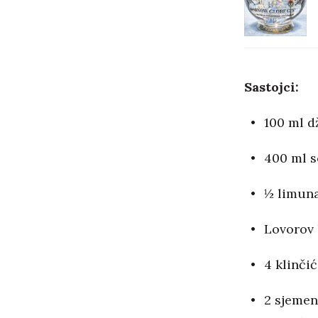
Sastojci:
100 ml d
400 ml s
½ limuna
Lovorov 
4 klinči
2 sjemen