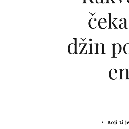
čeka
džin p
en
Koji ti 