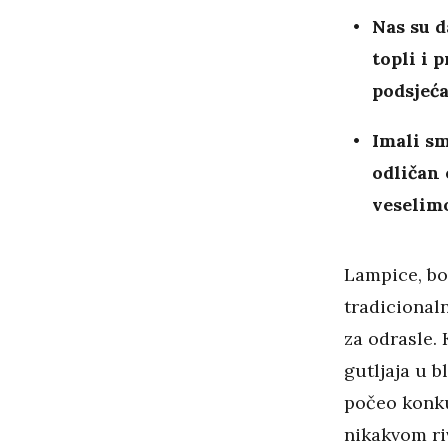
Nas su d
topli i 
podsjeća
Imali sm
odličan 
veselim
Lampice, bo
tradicionaln
za odrasle.
gutljaja u 
počeo konku
nikakvom ri