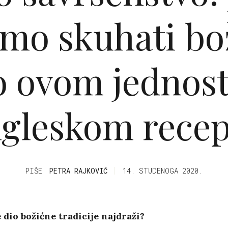
mo skuhati bo
o ovom jedno
gleskom rece
PIŠE
PETRA RAJKOVIĆ
14. STUDENOGA 2020.
je dio božićne tradicije najdraži?