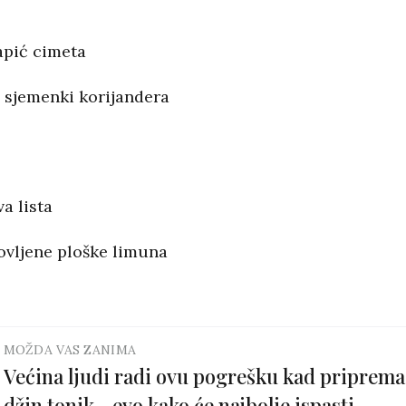
tapić cimeta
e sjemenki korijandera
a lista
ovljene ploške limuna
MOŽDA VAS ZANIMA
Većina ljudi radi ovu pogrešku kad priprema
džin tonik - evo kako će najbolje ispasti