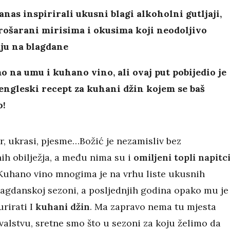
anas inspirirali ukusni blagi alkoholni gutljaji,
prošarani mirisima i okusima koji neodoljivo
ju na blagdane
o na umu i kuhano vino, ali ovaj put pobijedio je
engleski recept za kuhani džin kojem se baš
o!
r, ukrasi, pjesme…Božić je nezamisliv bez
ih obilježja, a među nima su i
omiljeni topli napitc
 Kuhano vino mnogima je na vrhu liste ukusnih
blagdanskoj sezoni, a posljednjih godina opako mu je
rirati I
kuhani džin
. Ma zapravo nema tu mjesta
valstvu, sretne smo što u sezoni za koju želimo da