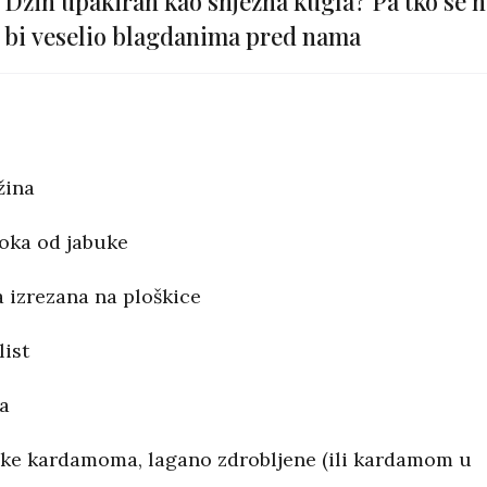
Džin upakiran kao snježna kugla? Pa tko se n
bi veselio blagdanima pred nama
žina
oka od jabuke
 izrezana na ploškice
list
ća
ke kardamoma, lagano zdrobljene (ili kardamom u