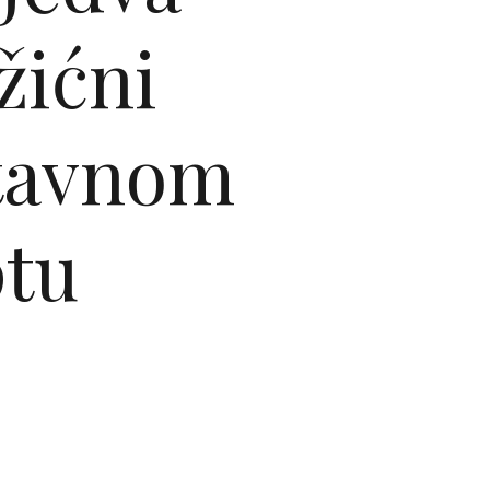
žićni
stavnom
ptu