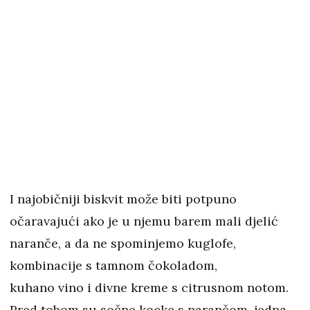
I najobičniji biskvit može biti potpuno
očaravajući ako je u njemu barem mali djelić
naranče, a da ne spominjemo kuglofe,
kombinacije s tamnom čokoladom,
kuhano vino i divne kreme s citrusnom notom.
Pred tobom su sočne kocke s narančom, jedna