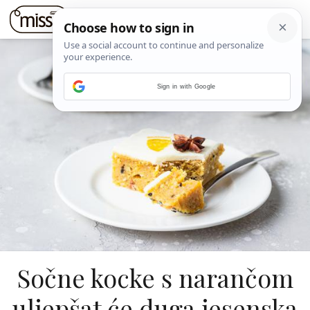
Sign in with Google
Sočne kocke s narančom
uljepšat će duga jesenska