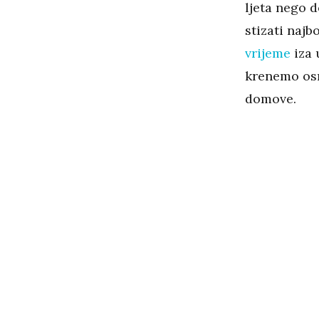
ljeta nego 
stizati najb
vrijeme
iza 
krenemo osm
domove.