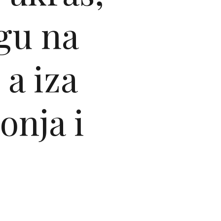
gu na
a iza
onja i