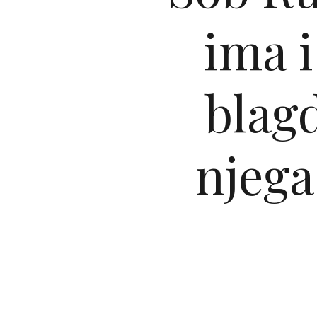
ima i
blag
njega