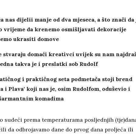
a nas dijelii manje od dva mjeseca, a što znači da 
o vrijeme da krenemo osmišljavati dekoracije
ćemo ukrasiti domove
 stvaraju domaći kreativci uvijek su nam najdra
 jedna takva je i preslatki sob Rudolf
atičnog i praktičnog seta podmetača stoji brend
a i Plava' koji nas je, osim Rudolfom, oduševio i
 šarmantnim komadima
 sudeći prema temperaturama posljednjih (tje)dan
čili da odbrojavamo dane do prvog dana proljeća ili