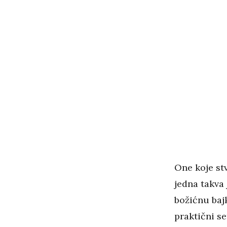
One koje stv
jedna takva 
božićnu baj
praktični se