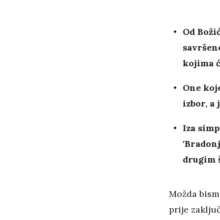
Od Božić
savršen
kojima 
One koje
izbor, a
Iza simp
'Bradonj
drugim
Možda bismo
prije zaklju