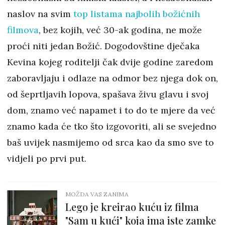
naslov na svim
top listama najbolih božićnih
filmova
, bez kojih, već 30-ak godina, ne može
proći niti jedan Božić. Dogodovštine dječaka
Kevina kojeg roditelji čak dvije godine zaredom
zaboravljaju i odlaze na odmor bez njega dok on,
od šeprtljavih lopova, spašava živu glavu i svoj
dom, znamo već napamet i to do te mjere da već
znamo kada će tko što izgovoriti, ali se svejedno
baš uvijek nasmijemo od srca kao da smo sve to
vidjeli po prvi put.
MOŽDA VAS ZANIMA
Lego je kreirao kuću iz filma
"Sam u kući" koja ima iste zamke