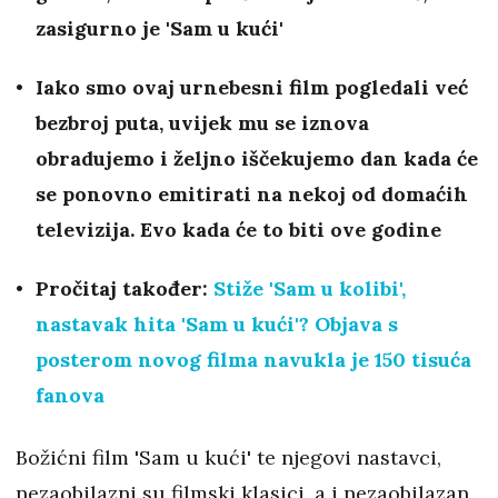
zasigurno je 'Sam u kući'
Iako smo ovaj urnebesni film pogledali već
bezbroj puta, uvijek mu se iznova
obradujemo i željno iščekujemo dan kada će
se ponovno emitirati na nekoj od domaćih
televizija. Evo kada će to biti ove godine
Pročitaj također:
Stiže 'Sam u kolibi',
nastavak hita 'Sam u kući'? Objava s
posterom novog filma navukla je 150 tisuća
fanova
Božićni film 'Sam u kući' te njegovi nastavci,
nezaobilazni su filmski klasici, a i nezaobilazan