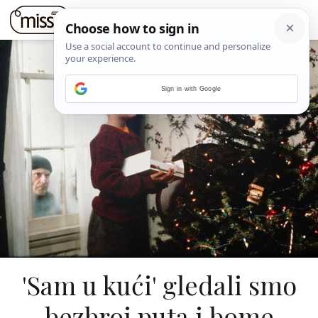
Sign in with Google
'Sam u kući' gledali smo
bezbroj puta i bome