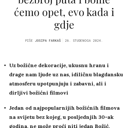
ćemo opet, evo kada i
gdje
PIŠE
JOSIPA FARKAŠ
26. STUDENOGA 2024.
Uz božićne dekoracije, ukusnu hranu i
drage nam ljude uz nas, idiličnu blagdansku
atmosferu upotpunjuju i zabavni, ali i
dirljivi božićni filmovi
Jedan od najpopularnijih božićnih filmova
na svijetu bez kojeg, u posljednjih 30-ak
godina, ne može proći niti jedan Božić,