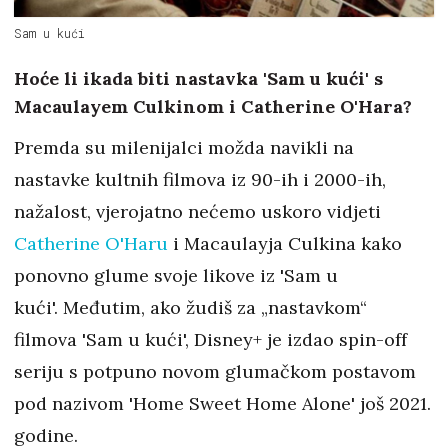
Sam u kući
Hoće li ikada biti nastavka 'Sam u kući' s
Macaulayem Culkinom i Catherine O'Hara?
Premda su milenijalci možda navikli na
nastavke kultnih filmova iz 90-ih i 2000-ih,
nažalost, vjerojatno nećemo uskoro vidjeti
Catherine O'Haru
i Macaulayja Culkina kako
ponovno glume svoje likove iz 'Sam u
kući'. Međutim, ako žudiš za „nastavkom“
filmova 'Sam u kući', Disney+ je izdao spin-off
seriju s potpuno novom glumačkom postavom
pod nazivom 'Home Sweet Home Alone' još 2021.
godine.