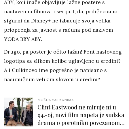
ABY, koji inače objavljuje lažne postere s
nastavcima filmova i serija. I, da, prilično smo
sigurni da Disney+ ne izbacuje svoja velika
priopćenja za javnost s računa pod nazivom
YODA BBY ABY.
Drugo, pa poster je očito lažan! Font naslovnog
logotipa sa slikom kolibe uglavljene u sredini?
A i Culkinovo ime pogrešno je napisano s
nasumičnim velikim slovom u sredini?
MOŽDA VAS ZANIMA
Clint Eastwood ne miruje ni u
94.-oj, novi film napeta je sudska
drama o porotniku povezanom s