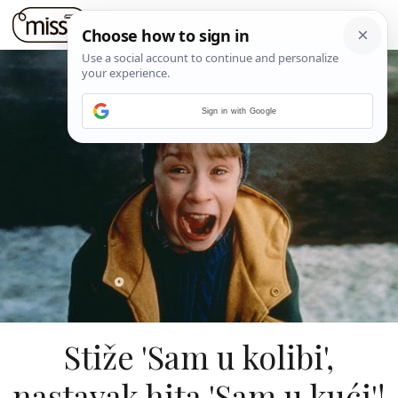
Sign in with Google
Stiže 'Sam u kolibi',
nastavak hita 'Sam u kući'!