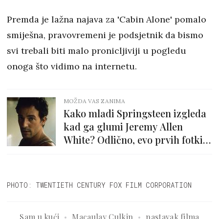
Premda je lažna najava za 'Cabin Alone' pomalo
smiješna, pravovremeni je podsjetnik da bismo
svi trebali biti malo pronicljiviji u pogledu
onoga što vidimo na internetu.
MOŽDA VAS ZANIMA
Kako mladi Springsteen izgleda
kad ga glumi Jeremy Allen
White? Odlično, evo prvih fotki
iz bio filma
PHOTO: TWENTIETH CENTURY FOX FILM CORPORATION
Sam u kući
Macaulay Culkin
nastavak filma