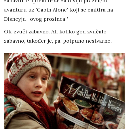
zabaviti. Pripremite se za divlju prazničnu
avanturu uz 'Cabin Alone', koji se emitira na
Disneyju+ ovog prosinca!"
Ok, zvuči zabavno. Ali koliko god zvučalo
zabavno, također je, pa, potpuno nestvarno.