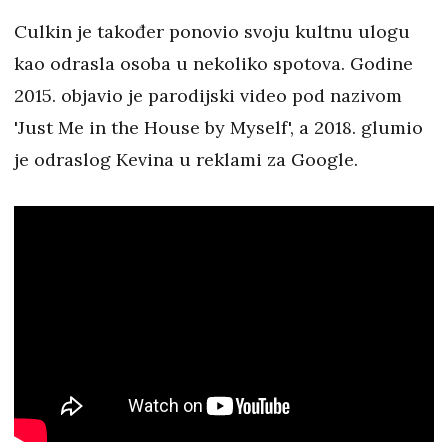
Culkin je također ponovio svoju kultnu ulogu
kao odrasla osoba u nekoliko spotova. Godine
2015. objavio je parodijski video pod nazivom
'Just Me in the House by Myself', a 2018. glumio
je odraslog Kevina u reklami za Google.