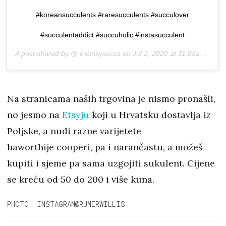
#koreansucculents #raresucculents #succulover
#succulentaddict #succuholic #instasucculent
A post shared by @
chonkysuccs
on
Jul 2, 2020 at 11:05am PDT
Na stranicama naših trgovina je nismo pronašli,
no jesmo na
Etsyju
koji u Hrvatsku dostavlja iz
Poljske, a nudi razne varijetete
haworthije cooperi, pa i narančastu, a možeš
kupiti i sjeme pa sama uzgojiti sukulent. Cijene
se kreću od 50 do 200 i više kuna.
PHOTO: INSTAGRAM@RUMERWILLIS