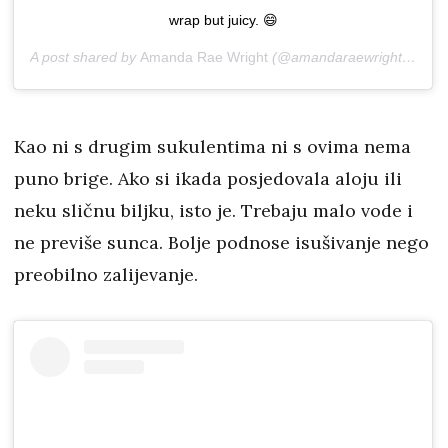
wrap but juicy. 😄
A post shared by
Amanda Rae Wright
(@amandaraewright) on
Ma
Kao ni s drugim sukulentima ni s ovima nema
puno brige. Ako si ikada posjedovala aloju ili
neku sličnu biljku, isto je. Trebaju malo vode i
ne previše sunca. Bolje podnose isušivanje nego
preobilno zalijevanje.