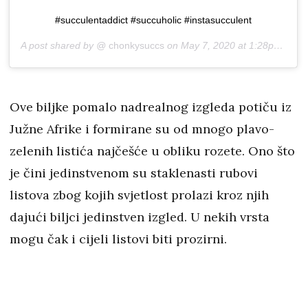
#succulentaddict #succuholic #instasucculent
A post shared by @
chonkysuccs
on
May 7, 2020 at 1:28pm PDT
Ove biljke pomalo nadrealnog izgleda potiču iz
Južne Afrike i formirane su od mnogo plavo-
zelenih listića najčešće u obliku rozete. Ono što
je čini jedinstvenom su staklenasti rubovi
listova zbog kojih svjetlost prolazi kroz njih
dajući biljci jedinstven izgled. U nekih vrsta
mogu čak i cijeli listovi biti prozirni.