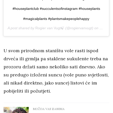
#houseplantclub #succulentsofinstagram #houseplants
#magicalplants #plantsmakepeoplehappy
A post shared by
Rogier van Vugt🍃
(@rogiervanvugt) on
Dec 22,
U svom prirodnom staništu vole rasti ispod
drveća ili grmlja pa staklene sukulente treba na
prozoru držati samo nekoliko sati dnevno. Ako
su predugo izloženi suncu (vole puno svjetlosti,
ali nikad direktno, jako sunce) listovi će im
pobijeliti ili požutjeti.
MOŽDA VAS ZANIMA