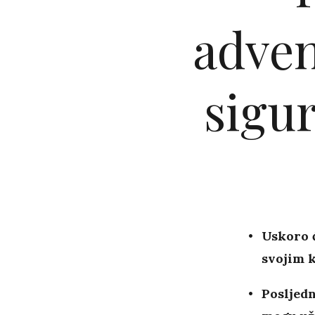
adven
sigur
Uskoro 
svojim 
Posljedn