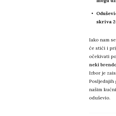
mogu uži
Oduševio
skriva 2
Iako nam se
će stići i 
očekivati p
neki brendo
Izbor je zai
Posljednjih 
našim kuć
oduševio.