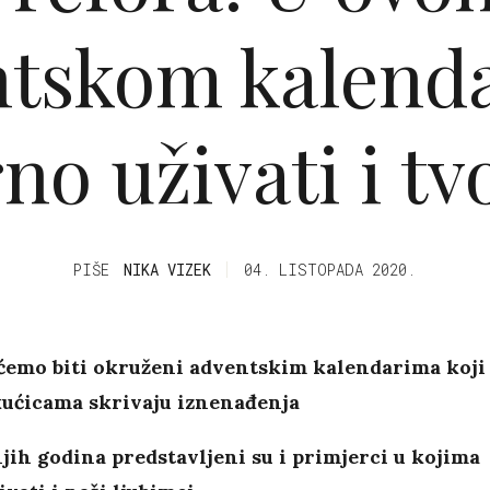
tskom kalend
no uživati i tv
PIŠE
NIKA VIZEK
04. LISTOPADA 2020.
ćemo biti okruženi adventskim kalendarima koji
kućicama skrivaju iznenađenja
jih godina predstavljeni su i primjerci u kojima