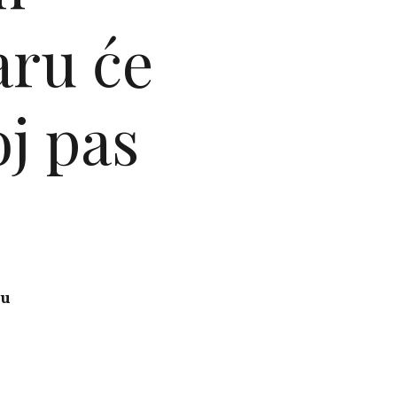
aru će
oj pas
 u