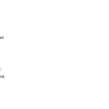
ni
a
.
eni