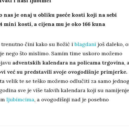
vati i naši ljubimci
 nas je onaj u obliku pseće kosti koji na sebi
4 mini kosti, a cijena mu je oko 166 kuna
 trenutno čini kako su Božić i
blagdani
još daleko, o
prije nego što mislimo. Samim time uskoro možemo
ojavu
adventskih kalendara na policama trgovina
, 
vi već su predstavili svoje ovogodišnje primjerke.
sta velik te se teško možemo odlučiti za samo jednog
godina sve je više takvih kalendara koji su namijenj
nim
ljubimcima
, a ovogodišnji nad je posebno