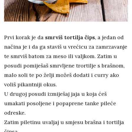
Prvi korak je da
smrviš tortilja čips
, a jedan od
načina je i da ga staviš u vrećicu za zamrzavanje
te smrviš batom za meso ili valjkom. Zatim u
posudi pomiješaš smrvljene trortilje s brašnom,
malo soli te po želji možeš dodati i curry ako
voliš pikantniji okus.
U drugoj posudi izmiješaj jaja u koja ćeš
umakati posoljene i popaprene tanke pileće
odreske.
Zatim piletinu uvaljaj u smjesu brašna i tortilja
čipsa.