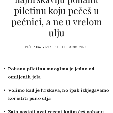
piletinu koju pečeš u
pećnici, a ne u vrelom
ulju
PIŠE
NIKA VIZEK
11. LISTOPADA 2020.
Pohana piletina mnogima je jedno od
omiljenih jela
Volimo kad je hrskava, no ipak izbjegavamo
koristiti puno ulja
Zato postoji ovaj recept kojim ćeš pohanu