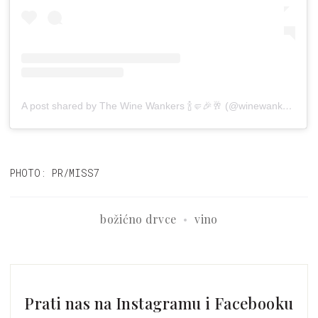
A post shared by The Wine Wankers 🍾🤛🎉🥂 (@winewankers)
on
PHOTO: PR/MISS7
božićno drvce
vino
Prati nas na Instagramu i Facebooku