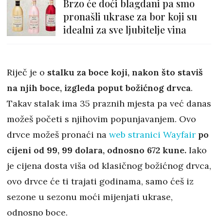
Brzo će doći blagdani pa smo
pronašli ukrase za bor koji su
idealni za sve ljubitelje vina
Riječ je o
stalku za boce koji, nakon što staviš
na njih boce, izgleda poput božićnog drvca
.
Takav stalak ima 35 praznih mjesta pa već danas
možeš početi s njihovim popunjavanjem. Ovo
drvce možeš pronaći na
web stranici Wayfair
po
cijeni od 99, 99 dolara, odnosno 672 kune.
Iako
je cijena dosta viša od klasičnog božićnog drvca,
ovo drvce će ti trajati godinama, samo ćeš iz
sezone u sezonu moći mijenjati ukrase,
odnosno boce.