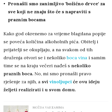
Pronašli smo zanimljivo 'božićno drvce' za
sve koji ne znaju što će s napraviti s
praznim bocama
Kako god okrenemo za vrijeme blagdana popije
se poveća količina alkoholnih pića. Obitelj i
prijatelji se okupljaju, a na svakom od tih
druženja otvori se i nekoliko
boca vina
i samim
time se na kraju večeri nađeš s
nekoliko
praznih boca.
No, mi smo pronašli pravo
rješenje za njih, a
svi
vinoljupci
će ovu ideju
željeti realizirati i u svom domu.
MOŽDA VAS ZANIMA