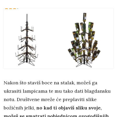
Nakon što staviš boce na stalak, možeš ga
ukrasiti lampicama te mu tako dati blagdansku
notu. Društvene mreže će preplaviti slike
božićnih jelki,
no kad ti objaviš sliku svoje,
možeš se smatrati pobjednicom ovogodišnjih