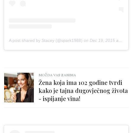
A post shared by Stacey (@spark1988)
on
Dec 19, 2015 at 3:44am PST
MOŽDA VAS ZANIMA
Žena koja ima 102 godine tvrdi
kako je tajna dugovječnog života
- ispijanje vina!