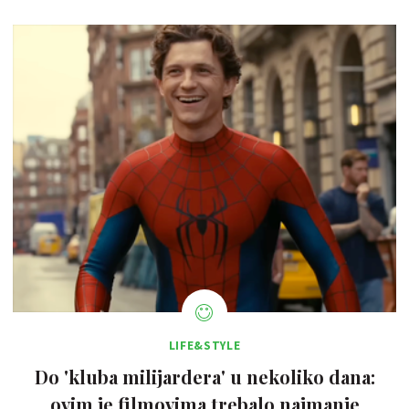
LIFE&STYLE
Do 'kluba milijardera' u nekoliko dana:
ovim je filmovima trebalo najmanje