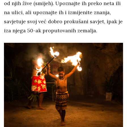
od njih žive (smijeh). Upoznajte ih preko neta ili
na ulici, ali upoznajte ih i izmijenite znanja,
savjetuje svoj već dobro prokušani savjet, ipak je
iza njega 50-ak proputovanih zemalja.