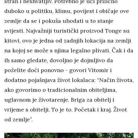
stran i neshvatljiv. Potrebno je ući prilično
duboko u politiku, klimu, povijest i običaje ove
zemlje da se i pokuša uhodati u to stanje
svijesti. Najvažniji turistički proizvod Tonge su
kitovi, ovo je jedna od zadnjih lokacija na zemlji
na kojoj se može s njima legalno plivati. Čak i da
ih samo gledate, dovoljno je dojmljivo da
poželite doći ponovno - govori Vitomir i
dodatno pojašnjava život lokalaca: “Način života,
ako govorimo o tradicionalnim obiteljima,
uglavnom je životarenje. Briga za obitelj i
vrijeme s obitelji. To je to. Početak i kraj. Život
od zemlje”.