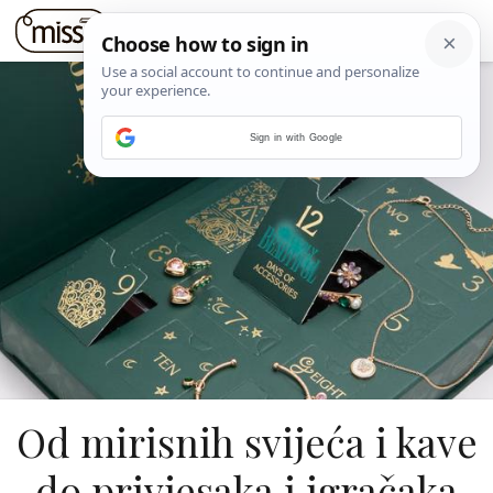
Sign in with Google
Od mirisnih svijeća i kave
do privjesaka i igračaka