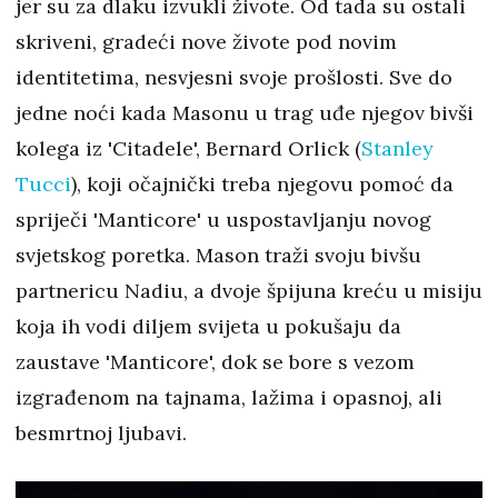
jer su za dlaku izvukli živote. Od tada su ostali
skriveni, gradeći nove živote pod novim
identitetima, nesvjesni svoje prošlosti. Sve do
jedne noći kada Masonu u trag uđe njegov bivši
kolega iz 'Citadele', Bernard Orlick (
Stanley
Tucci
), koji očajnički treba njegovu pomoć da
spriječi 'Manticore' u uspostavljanju novog
svjetskog poretka. Mason traži svoju bivšu
partnericu Nadiu, a dvoje špijuna kreću u misiju
koja ih vodi diljem svijeta u pokušaju da
zaustave 'Manticore', dok se bore s vezom
izgrađenom na tajnama, lažima i opasnoj, ali
besmrtnoj ljubavi.