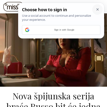
Sign in with Google
Nova špijunska serija
braće Russo bit će jedna