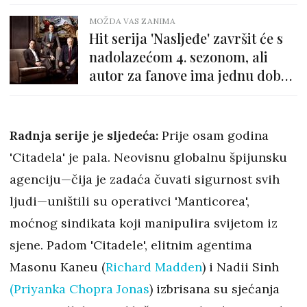
MOŽDA VAS ZANIMA
Hit serija 'Nasljeđe' završit će s
nadolazećom 4. sezonom, ali
autor za fanove ima jednu dobru
vijest
Radnja serije je sljedeća:
Prije osam godina
'Citadela' je pala. Neovisnu globalnu špijunsku
agenciju—čija je zadaća čuvati sigurnost svih
ljudi—uništili su operativci 'Manticorea',
moćnog sindikata koji manipulira svijetom iz
sjene. Padom 'Citadele', elitnim agentima
Masonu Kaneu (
Richard Madden
) i Nadii Sinh
(Priyanka Chopra Jonas
) izbrisana su sjećanja