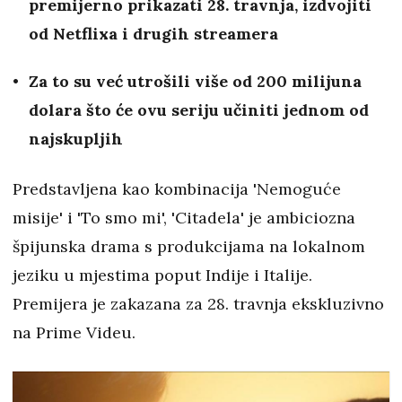
premijerno prikazati 28. travnja, izdvojiti
od Netflixa i drugih streamera
Za to su već utrošili više od 200 milijuna
dolara što će ovu seriju učiniti jednom od
najskupljih
Predstavljena kao kombinacija 'Nemoguće
misije' i 'To smo mi', 'Citadela' je ambiciozna
špijunska drama s produkcijama na lokalnom
jeziku u mjestima poput Indije i Italije.
Premijera je zakazana za 28. travnja ekskluzivno
na Prime Videu.