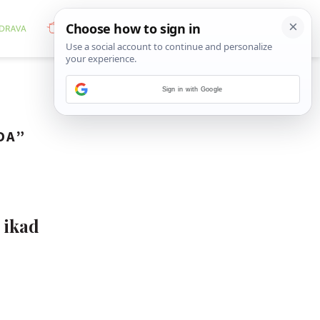
Sign in with Google
DA
”
 ikad