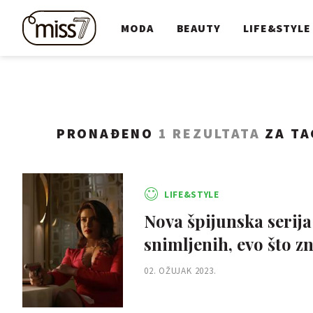
MODA
BEAUTY
LIFE&STYLE
PRONAĐENO
1 REZULTATA
ZA TA
LIFE&STYLE
Nova špijunska serija
snimljenih, evo što z
02. OŽUJAK 2023.