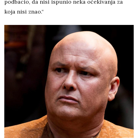
podbacio, da nisi ispunio neka očekivanja za
koja nisi znao.“