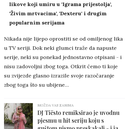
likove koji umiru u 'Igrama prijestolja',
'Živim mrtvacima', 'Dexteru' i drugim
popularnim serijama
Nikada nije lijepo oprostiti se od omiljenog lika
u TV seriji. Dok neki glumci traže da napuste
serije, neki su ponekad jednostavno otpisani - i
nisu zadovoljni zbog toga. Otkrit ćemo ti koje
su zvijezde glasno izrazile svoje razočaranje
zbog toga što su ubijene…
MOŽDA VAS ZANIMA
DJ Tiësto remiksirao je uvodnu
pjesmu u hit seriju koju s
guštom nismo preskakali - i jako