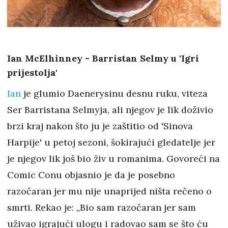
Ian McElhinney - Barristan Selmy u 'Igri
prijestolja'
Ian
je glumio Daenerysinu desnu ruku, viteza
Ser Barristana Selmyja, ali njegov je lik doživio
brzi kraj nakon što ju je zaštitio od 'Sinova
Harpije' u petoj sezoni, šokirajući gledatelje jer
je njegov lik još bio živ u romanima. Govoreći na
Comic Conu objasnio je da je posebno
razočaran jer mu nije unaprijed ništa rečeno o
smrti. Rekao je: „Bio sam razočaran jer sam
uživao igrajući ulogu i radovao sam se što ću