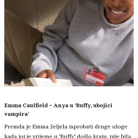
Emma Caulfield - Anya u 'Buffy, ubojici
vampira'
Premda je Emma željela isprobati druge uloge
kada joj je vrijeme u 'Buffy' došlo kraju, nije bila