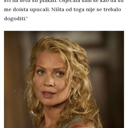
svi na setu su plakali. Osjećala sam se kao da su
me doista upucali. Ništa od toga nije se trebalo
dogoditi.“