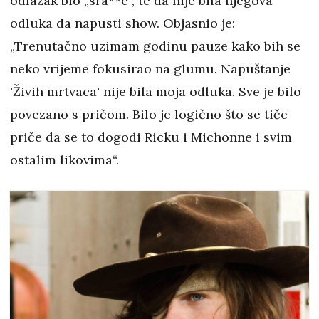
odlazak bio „sra**e“, te da nije bila njegova
odluka da napusti show. Objasnio je:
„Trenutačno uzimam godinu pauze kako bih se
neko vrijeme fokusirao na glumu. Napuštanje
'Živih mrtvaca' nije bila moja odluka. Sve je bilo
povezano s pričom. Bilo je logično što se tiče
priče da se to dogodi Ricku i Michonne i svim
ostalim likovima“.