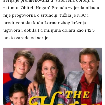
serija je preimenovana u 'Valeriena obitelj', a
zatim u 'Obitelj Hogan'. Premda zvijezda nikada
nije progovorila o situaciji, tužila je NBC i
producentsku kuću Lormar zbog kršenja
ugovora i dobila 1,4 milijuna dolara kao i 12,5
posto zarade od serije.