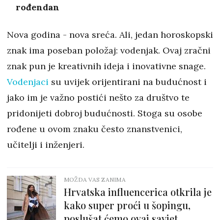
rođendan
Nova godina - nova sreća. Ali, jedan horoskopski
znak ima poseban položaj: vodenjak. Ovaj zračni
znak pun je kreativnih ideja i inovativne snage.
Vodenjaci
su uvijek orijentirani na budućnost i
jako im je važno postići nešto za društvo te
pridonijeti dobroj budućnosti. Stoga su osobe
rođene u ovom znaku često znanstvenici,
učitelji i inženjeri.
MOŽDA VAS ZANIMA
Hrvatska influencerica otkrila je
kako super proći u šopingu,
poslušat ćemo ovaj savjet