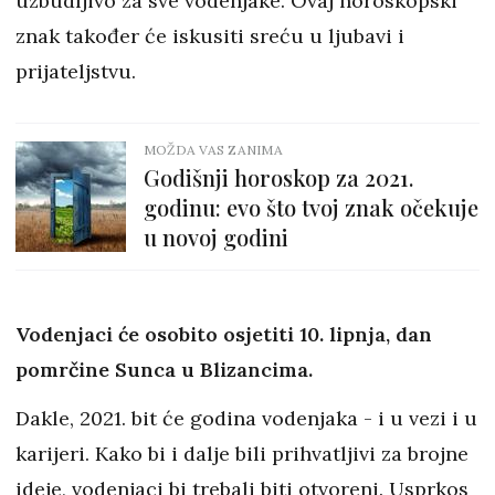
uzbudljivo za sve vodenjake. Ovaj horoskopski
znak također će iskusiti sreću u ljubavi i
prijateljstvu.
MOŽDA VAS ZANIMA
Godišnji horoskop za 2021.
godinu: evo što tvoj znak očekuje
u novoj godini
Vodenjaci će osobito osjetiti 10. lipnja, dan
pomrčine Sunca u Blizancima.
Dakle, 2021. bit će godina vodenjaka - i u vezi i u
karijeri. Kako bi i dalje bili prihvatljivi za brojne
ideje, vodenjaci bi trebali biti otvoreni. Usprkos