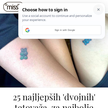
Sign in with Google
25 najljepših 'dvojnih'
tetovaža, za najbolje