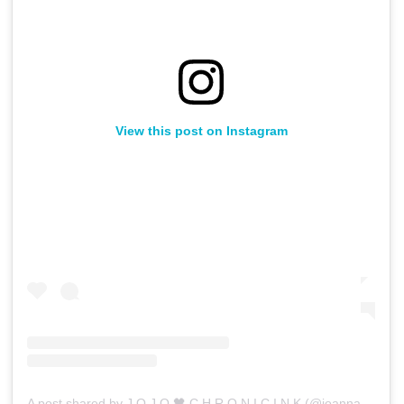
View this post on Instagram
A post shared by J O J O 🖤 C H R O N I C I N K (@joannamroman)