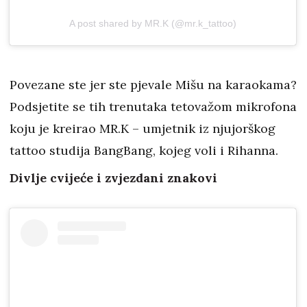
A post shared by MR.K (@mr.k_tattoo)
Povezane ste jer ste pjevale Mišu na karaokama?
Podsjetite se tih trenutaka tetovažom mikrofona
koju je kreirao MR.K – umjetnik iz njujorškog
tattoo studija BangBang, kojeg voli i Rihanna.
Divlje cvijeće i zvjezdani znakovi