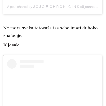
A post shared by J O J O 🖤 C H R O N I C I N K (@joannamroman)
Ne mora svaka tetovaža iza sebe imati duboko
značenje.
Bljesak