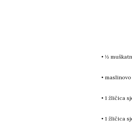
• ½ muškatn
• maslinovo 
• 1 žličica 
• 1 žličica