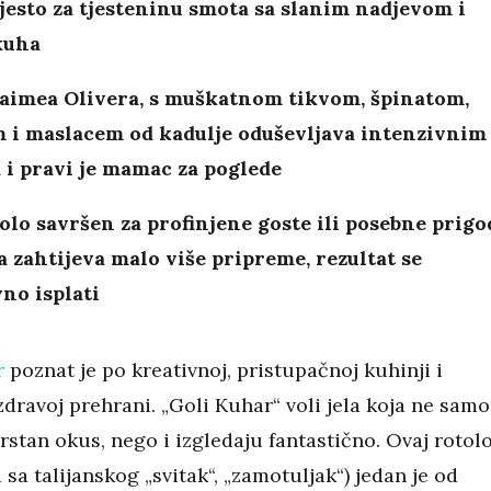
ijesto za tjesteninu smota sa slanim nadjevom i
kuha
Jaimea Olivera, s muškatnom tikvom, špinatom,
m i maslacem od kadulje oduševljava intenzivnim
 i pravi je mamac za poglede
olo savršen za profinjene goste ili posebne prigo
 zahtijeva malo više pripreme, rezultat se
vno isplati
r
poznat je po kreativnoj, pristupačnoj kuhinji i
dravoj prehrani. „Goli Kuhar“ voli jela koja ne samo
rstan okus, nego i izgledaju fantastično. Ovaj rotol
 sa talijanskog „svitak“, „zamotuljak“) jedan je od