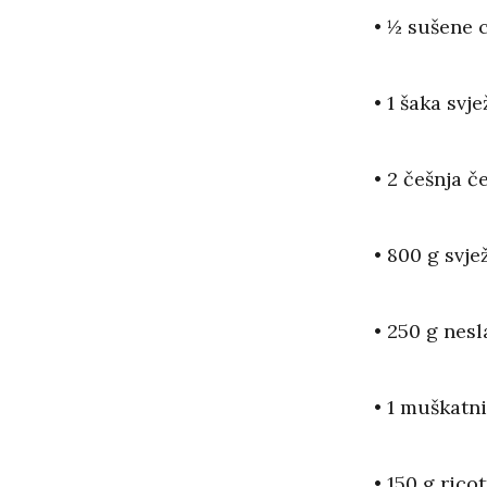
• ½ sušene c
• 1 šaka svj
• 2 češnja č
• 800 g svje
• 250 g nes
• 1 muškatni
• 150 g ricot