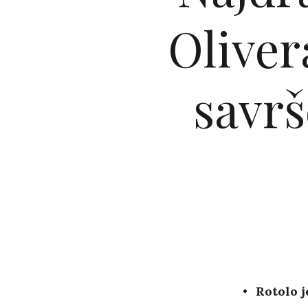
Olivera
savrš
Rotolo j