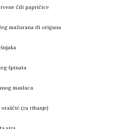
rvene čili papričice
ežeg mažurana ili origana
ešnjaka
žeg špinata
lanog maslaca
 oraščić (za ribanje)
ta sira