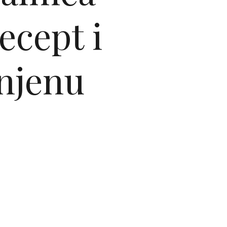
recept i
injenu