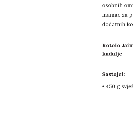
osobnih omi
mamac za po
dodatnih kor
Rotolo Jai
kadulje
Sastojci:
• 450 g svje