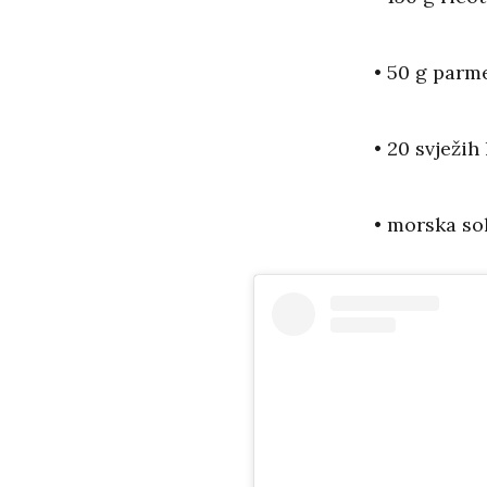
• 50 g parme
• 20 svježih
• morska sol