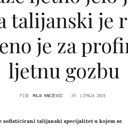
 talijanski je 
eno je za prof
ljetnu gozbu
PIŠE
MAJA KNEŽEVIĆ
29. LIPNJA 2025.
e sofisticirani talijanski specijalitet u kojem se