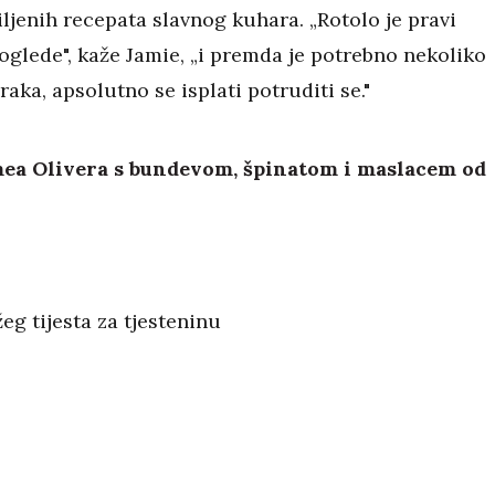
ljenih recepata slavnog kuhara. „Rotolo je pravi
glede", kaže Jamie, „i premda je potrebno nekoliko
aka, apsolutno se isplati potruditi se."
mea Olivera s bundevom, špinatom i maslacem od
žeg tijesta za tjesteninu