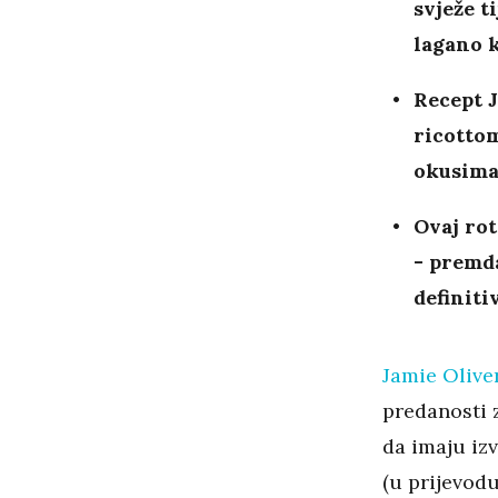
svježe t
lagano 
Recept 
ricotto
okusima
Ovaj rot
- premda
definiti
Jamie Olive
predanosti z
da imaju izv
(u prijevodu