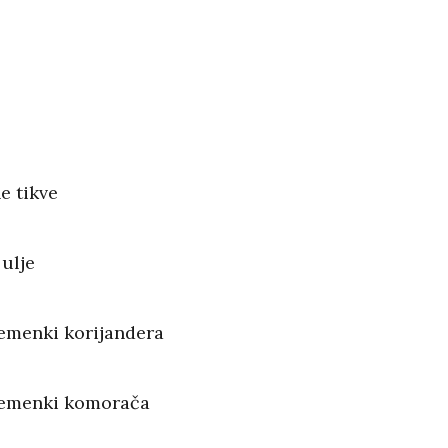
e tikve
ulje
sjemenki korijandera
 sjemenki komorača