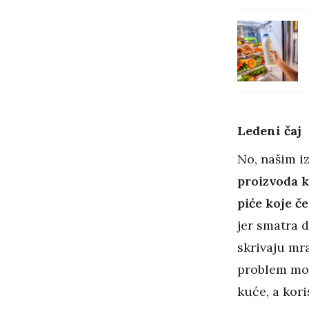
Ledeni čaj
No, našim iz
proizvoda k
piće koje č
jer smatra d
skrivaju mr
problem mož
kuće, a kor