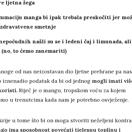
e ljetna žega
umaciju manga bi ipak trebala preskočiti jer mo
 zdravstvene smetnje
 nepoćudnih našli su se i ledeni čaj i limunada, ali
 (no, to ćemo zanemariti)
mnoge od nas neizostavan dio ljetne prehrane pa nas
 iznenadio podatak da bi od jednog
mogli imati viš
koristi.
Riječ je o mangu, tropskom voću za kojem
mo u trenutcima kada nam je potrebno osvježenje.
rije u tome što bi on moga stvoriti neželjeni kontra
ngo
ima sposobnost povećati tjelesnu toplinu i