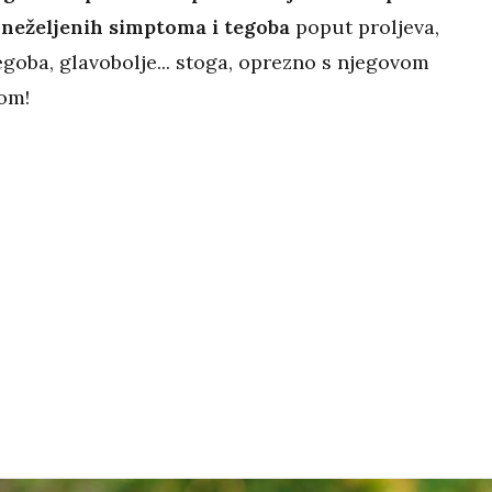
z neželjenih simptoma i tegoba
poput proljeva,
goba, glavobolje... stoga, oprezno s njegovom
om!