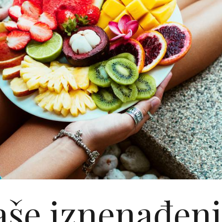
aše iznenađenj