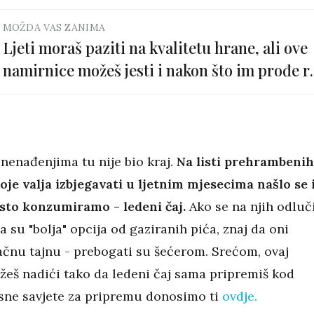
MOŽDA VAS ZANIMA
Ljeti moraš paziti na kvalitetu hrane, ali ove
namirnice možeš jesti i nakon što im prođe r
trajanja
nenađenjima tu nije bio kraj.
Na listi prehrambenih
oje valja izbjegavati u ljetnim mjesecima našlo se 
esto konzumiramo - ledeni čaj.
Ako se na njih odluč
a su "bolja" opcija od gaziranih pića, znaj da oni
ačnu tajnu - prebogati su šećerom. Srećom, ovaj
eš nadići tako da ledeni čaj sama pripremiš kod
isne savjete za pripremu donosimo ti
ovdje.