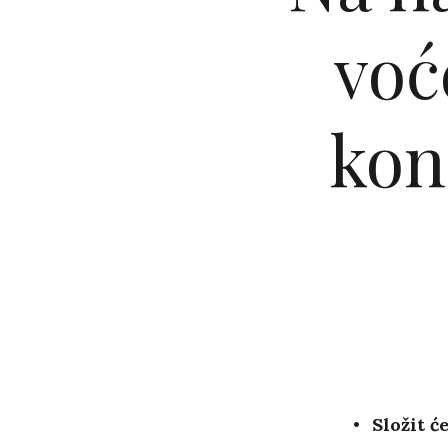
voć
kon
Složit ć