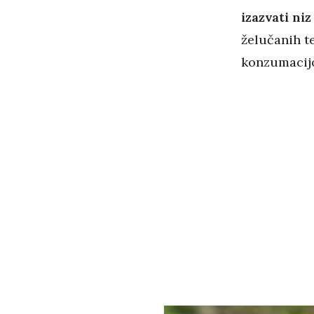
izazvati ni
želučanih te
konzumacij