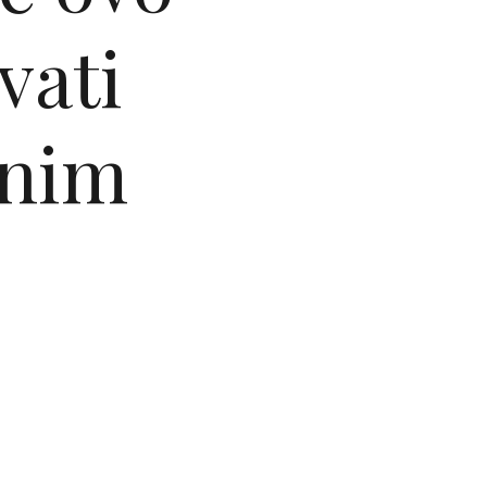
vati
tnim