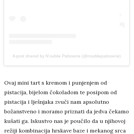
A post shared by N'oublie Patisserie (@noubliepatisserie)
Ovaj mini tart s kremom i punjenjem od
pistacija, bijelom čokoladom te posipom od
pistacija i lješnjaka zvuči nam apsolutno
božanstveno i moramo priznati da jedva čekamo
kušati ga. Iskustvo nas je poučilo da u njihovoj
režiji kombinacija hrskave baze i mekanog srca