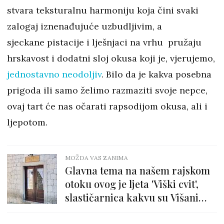
stvara teksturalnu harmoniju koja čini svaki
zalogaj iznenađujuće uzbudljivim, a
sjeckane pistacije i lješnjaci na vrhu pružaju
hrskavost i dodatni sloj okusa koji je, vjerujemo,
jednostavno neodoljiv
. Bilo da je kakva posebna
prigoda ili samo želimo razmaziti svoje nepce,
ovaj tart će nas očarati rapsodijom okusa, ali i
ljepotom.
MOŽDA VAS ZANIMA
Glavna tema na našem rajskom
otoku ovog je ljeta 'Viški cvit',
slastičarnica kakvu su Višani
priželjkivali desetljećima