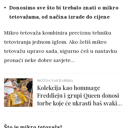
Donosimo sve što bi trebalo znati o mikro
tetovažama, od načina izrade do cijene
Mikro tetovaža kombinira preciznu tehniku
tetoviranja jednom iglom. Ako želiš mikro
tetovažu upravo sada, sigurno ćeš u nastavku
pronaći neke dobre savjete…
MOŽDA VAS ZANIMA
Kolekcija kao hommage
Freddieju i grupi Queen donosi
torbe koje će ukrasti baš svaki
pogled
Što je mikro tetovaža?