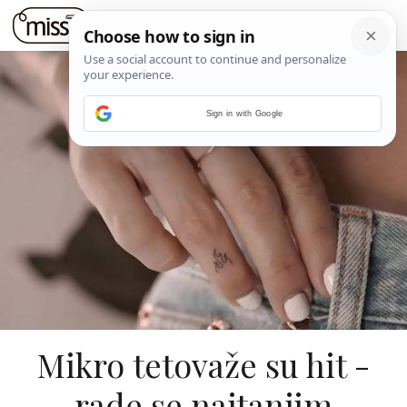
Sign in with Google
Mikro tetovaže su hit -
rade se najtanjim