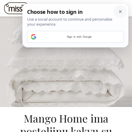
Sign in with Google
Mango Home ima
posteljinu kakvu su