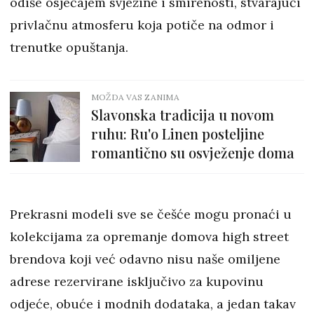
odiše osjećajem svježine i smirenosti, stvarajući
privlačnu atmosferu koja potiče na odmor i
trenutke opuštanja.
MOŽDA VAS ZANIMA
Slavonska tradicija u novom
ruhu: Ru'o Linen posteljine
romantično su osvježenje doma
Prekrasni modeli sve se češće mogu pronaći u
kolekcijama za opremanje domova high street
brendova koji već odavno nisu naše omiljene
adrese rezervirane isključivo za kupovinu
odjeće, obuće i modnih dodataka, a jedan takav