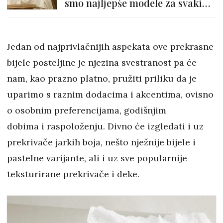
smo najljepše modele za svaki
stil uređenja
Jedan od najprivlačnijih aspekata ove prekrasne
bijele posteljine je njezina svestranost pa će
nam, kao prazno platno, pružiti priliku da je
uparimo s raznim dodacima i akcentima, ovisno
o osobnim preferencijama, godišnjim
dobima i raspoloženju. Divno će izgledati i uz
prekrivače jarkih boja, nešto nježnije bijele i
pastelne varijante, ali i uz sve popularnije
teksturirane prekrivače i deke.