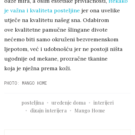
oaze mira, a osim estetske privlačnosti,
itekako
je važna i kvaliteta posteljine
jer ona uvelike
utječe na kvalitetu našeg sna. Odabirom
ove kvalitetne pamučne šlingane divote
nećemo biti samo okruženi bezvremenskom
ljepotom, već i udobnošću jer ne postoji ništa
ugodnije od mekane, prozračne tkanine
koja je nježna prema koži.
PHOTO: MANGO HOME
posteljina
uređenje doma
interijeri
dizajn interijera
Mango Home