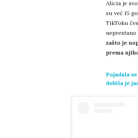
Alicia je sv
su već 15 g
TikToku čest
neprestano p
zašto je uop
prema njiho
Pojadala se
dobila je j