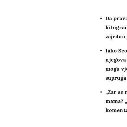
Da prava
kilogram
zajedno 
Iako Sco
njegova 
mogu vje
supruga
„Zar se 
mama? „T
komenta