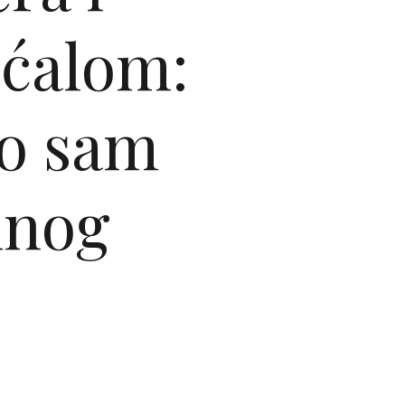
ećalom:
ko sam
dnog