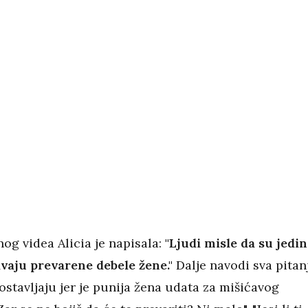
og videa Alicia je napisala:
"Ljudi misle da su jedin
ivaju prevarene debele žene."
Dalje navodi sva pitan
postavljaju jer je punija žena udata za mišićavog