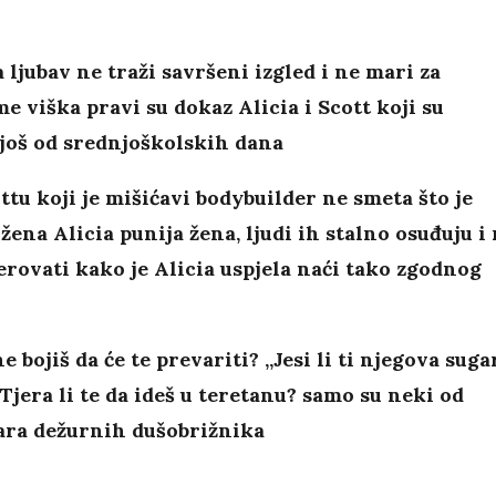
 ljubav ne traži savršeni izgled i ne mari za
e viška pravi su dokaz Alicia i Scott koji su
još od srednjoškolskih dana
ttu koji je mišićavi bodybuilder ne smeta što je
žena Alicia punija žena, ljudi ih stalno osuđuju i
rovati kako je Alicia uspjela naći tako zgodnog
ne bojiš da će te prevariti? „Jesi li ti njegova suga
jera li te da ideš u teretanu? samo su neki od
ra dežurnih dušobrižnika