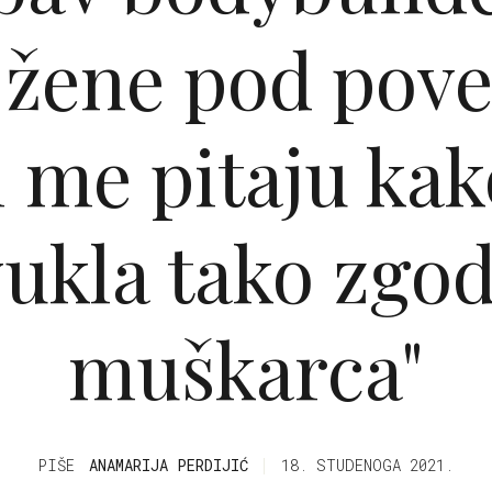
 žene pod pov
i me pitaju ka
vukla tako zgo
muškarca"
PIŠE
ANAMARIJA PERDIJIĆ
18. STUDENOGA 2021.