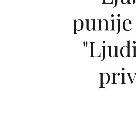
punije
"Ljud
pri