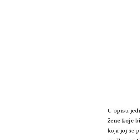
U opisu jedn
žene koje b
koja joj se 