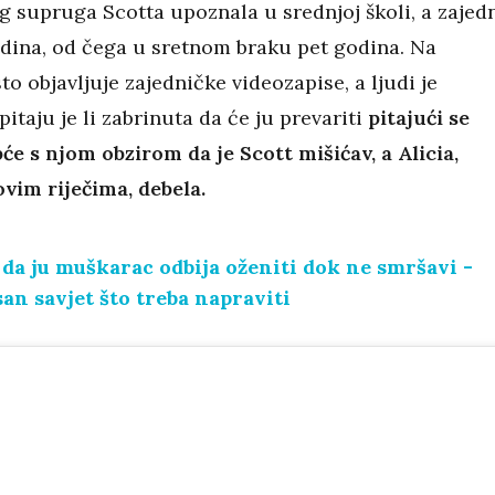
og supruga Scotta upoznala u srednjoj školi, a zajed
odina, od čega u sretnom braku pet godina. Na
o objavljuje zajedničke videozapise, a ljudi je
itaju je li zabrinuta da će ju prevariti
pitajući se
će s njom obzirom da je Scott mišićav, a Alicia,
vim riječima, debela.
 da ju muškarac odbija oženiti dok ne smršavi -
asan savjet što treba napraviti