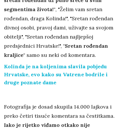
sretan rođendan uz puno sreće u svim
segmentima života!"
, "Želim vam sretan
rođendan, draga Kolinda!", "Sretan rođendan
divnoj osobi, pravoj dami, uživajte sa svojom
obitelji", "Sretan rođendan najljepšoj
predsjednici Hrvatske!",
"Sretan rođendan
kraljice"
samo su neki od komentara.
Kolinda je na koljenima slavila pobjedu
Hrvatske, evo kako su Vatrene bodrile i
druge poznate dame
Fotografija je dosad skupila 14.000 lajkova i
preko četiri tisuće komentara sa čestitkama.
Iako je rijetko viđamo otkako nije