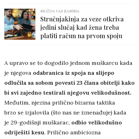
MOŽDA VAS ZANIMA
Stručnjakinja za veze otkriva
jedini slučaj kad žena treba
platiti račun na prvom spoju
A upravo se to dogodilo jednom muškarcu kada
je njegova
odabranica iz spoja na slijepo
odlučila sa sobom povesti 23 člana obitelji kako
bi svi zajedno testirali njegovu velikodušnost.
Međutim, njezina prilično bizarna taktika
brzo se izjalovila (što nas ne iznenađuje) kada
je 29-godišnji muškarac,
odbio velikodušno
odriješiti kesu
. Prilično ambiciozna