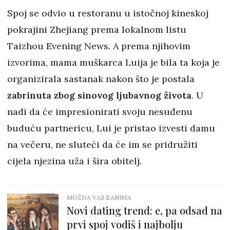
Spoj se odvio u restoranu u istočnoj kineskoj
pokrajini Zhejiang prema lokalnom listu
Taizhou Evening News. A prema njihovim
izvorima, mama muškarca Luija je bila ta koja je
organizirala sastanak nakon što je postala
zabrinuta zbog sinovog ljubavnog života
. U
nadi da će impresionirati svoju nesuđenu
buduću partnericu, Lui je pristao izvesti damu
na večeru, ne sluteći da će im se pridružiti
cijela njezina uža i šira obitelj.
MOŽDA VAS ZANIMA
Novi dating trend: e, pa odsad na
prvi spoj vodiš i najbolju