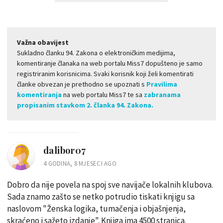
Važna obavijest
Sukladno članku 94. Zakona o elektroničkim medijima,
komentiranje članaka na web portalu Miss7 dopušteno je samo
registriranim korisnicima. Svaki korisnik koji želi komentirati
članke obvezan je prethodno se upoznati s
Pravilima
komentiranja
na web portalu Miss7 te sa
zabranama
propisanim stavkom 2. članka 94. Zakona.
dalibor07
4 GODINA, 8 MJESECI AGO
Dobro da nije povela na spoj sve navijače lokalnih klubova.
Sada znamo zašto se netko potrudio tiskati knjigu sa
naslovom "Ženska logika, tumačenja i objašnjenja,
skraćeno i sažeto izdanje". Knjiga ima 4500 stranica.