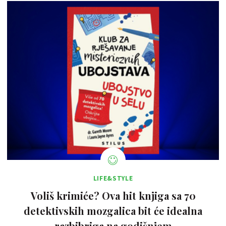
LIFE&STYLE
Voliš krimiće? Ova hit knjiga sa 70
detektivskih mozgalica bit će idealna
razbibriga na godišnjem