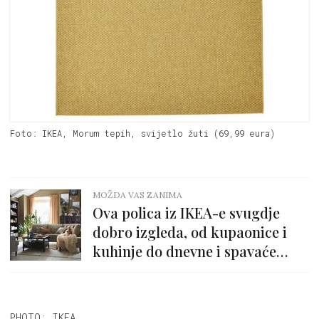
Foto: IKEA, Morum tepih, svijetlo žuti (69,99 eura)
MOŽDA VAS ZANIMA
Ova polica iz IKEA-e svugdje
dobro izgleda, od kupaonice i
kuhinje do dnevne i spavaće
sobe, a košta tek 20 eura
PHOTO: IKEA