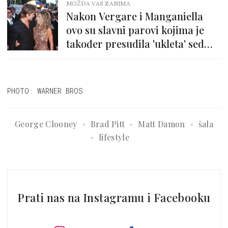
MOŽDA VAS ZANIMA
Nakon Vergare i Manganiella
ovo su slavni parovi kojima je
također presudila 'ukleta' sedma
godina ljubavi
PHOTO: WARNER BROS
George Clooney
Brad Pitt
Matt Damon
šala
lifestyle
Prati nas na Instagramu i Facebooku