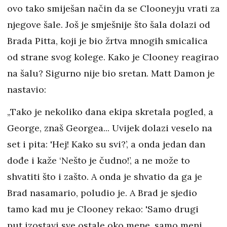
ovo tako smiješan način da se Clooneyju vrati za
njegove šale. Još je smješnije što šala dolazi od
Brada Pitta, koji je bio žrtva mnogih smicalica
od strane svog kolege. Kako je Clooney reagirao
na šalu? Sigurno nije bio sretan. Matt Damon je
nastavio:
„Tako je nekoliko dana ekipa skretala pogled, a
George, znaš Georgea... Uvijek dolazi veselo na
set i pita: 'Hej! Kako su svi?’, a onda jedan dan
dođe i kaže ‘Nešto je čudno!’, a ne može to
shvatiti što i zašto. A onda je shvatio da ga je
Brad nasamario, poludio je. A Brad je sjedio
tamo kad mu je Clooney rekao: 'Samo drugi
put izostavi sve ostale oko mene, samo meni