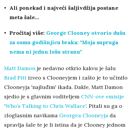
Ali ponekad i najveći šaljivdžija postane
meta šale…
Pročitaj više:
George Clooney otvorio dušu
za osmu godišnjicu braka: "Moja supruga
nema ni jednu lošu stranu"
Matt Damon
je nedavno otkrio kakvu je šalu
Brad Pitt
izveo s Clooneyjem i zašto je to učinilo
Clooneyja 'najluđim' ikada. Dakle, Matt Damon
sjedio je s glavnim voditeljem
CNN-ove emisije
'Who’s Talking to Chris Wallace'
. Pitali su ga o
zloglasnim navikama
Georgea Clooneyja
da
spravlja šale te je li istina da je Clooney jednom