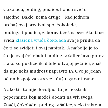
Čokolada, puding, puslice. I onda sve to
zajedno. Dakle, nema druge - kad jednom
probaš ovaj predivni spoj čokolade,
pudinga i puslica, zaboravit ćeš na sve! Ako ti se
sviđa
klasična vruća čokolada
sva je prilika da
će ti se svidjeti i ovaj napitak. A najbolje je to
što je ovaj čokoladni puding iz šalice brzo gotov,
a ako su puslice ikad bile u tvojoj pećnici, znaš
da nije neka mudrost napraviti ih. Ovo je jedan
od onih spojeva za srce i dušu, garantiramo.
A ako ti i to nije dovoljno, tu je i ekstrakt
peperminta koji možeš dodati na vrh svega!
Znači, čokoladni puding iz šalice, s ekstraktom