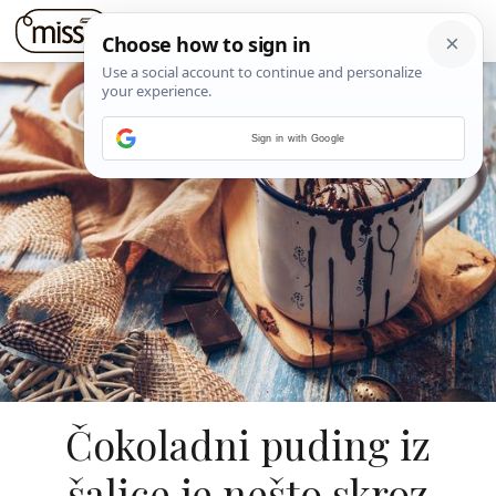
Sign in with Google
Čokoladni puding iz
šalice je nešto skroz