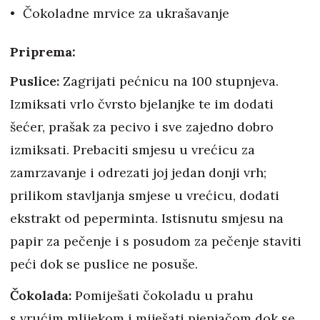
Čokoladne mrvice za ukrašavanje
Priprema:
Puslice:
Zagrijati pećnicu na 100 stupnjeva.
Izmiksati vrlo čvrsto bjelanjke te im dodati
šećer, prašak za pecivo i sve zajedno dobro
izmiksati. Prebaciti smjesu u vrećicu za
zamrzavanje i odrezati joj jedan donji vrh;
prilikom stavljanja smjese u vrećicu, dodati
ekstrakt od peperminta. Istisnutu smjesu na
papir za pečenje i s posudom za pečenje staviti
peći dok se puslice ne posuše.
Čokolada:
Pomiješati čokoladu u prahu
s vrućim mlijekom i miješati pjenjačom dok se