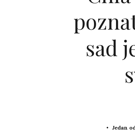
poznat
sad j
s
Jedan o