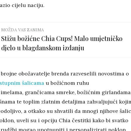
zio cijelu naciju.
MOŽDA VAS ZANIMA
Stižu božićne Chia Cups! Malo umjetničko
djelo u blagdanskom izdanju
brojne obožavatelje brenda razveselili novostima o
stupnim šalicama
u božićnom ruhu
imelama, grančicama smreke, božićnim girlandama
nama te toplim zlatnim detaljima zahvaljujući koji
odoljivo, a otkako su shvatili da mnogi njihove šali
klon, uveli su i opciju Chia čestitki kako bi svatko
narudžbi mogao upotpuniti i personalizirati poklon