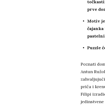
točkast
prve do
Motiv je
čajanka 
pasteln
Puzzle 
Poznati do
Antun Ružol
zahvaljujuć
priča i kren
Filipi izrad
jedinstvene 