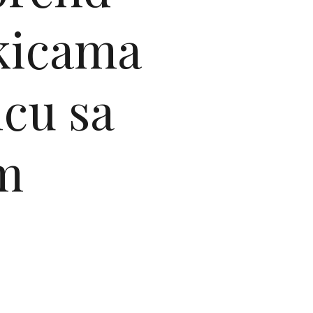
čkicama
icu sa
om