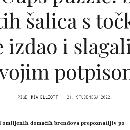
ih šalica s to
e izdao i slagal
vojim potpis
PIŠE
MIA ELLIOTT
21. STUDENOGA 2022.
d omiljenih domaćih brendova prepoznatljiv po