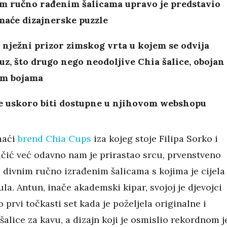
im ručno rađenim šalicama upravo je predstavio
maće dizajnerske puzzle
 nježni prizor zimskog vrta u kojem se odvija
uz, što drugo nego neodoljive Chia šalice, obojan
im bojama
će uskoro biti dostupne u njihovom webshopu
maći
brend Chia Cups
iza kojeg stoje Filipa Sorko i
čić već odavno nam je prirastao srcu, prvenstveno
i divnim ručno izrađenim šalicama s kojima je cijela
ula. Antun, inače akademski kipar, svojoj je djevojci
io prvi točkasti set kada je poželjela originalne i
šalice za kavu, a dizajn koji je osmislio rekordnom j