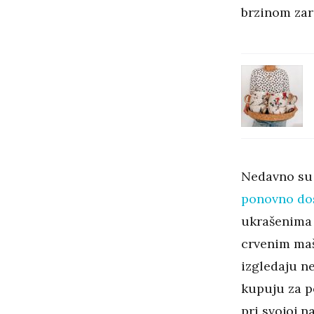
brzinom zara
Nedavno su 
ponovno do
ukrašenima 
crvenim maš
izgledaju ne
kupuju za po
pri svojoj 