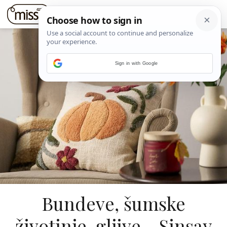
Sign in with Google
Bundeve, šumske
životinje, gljive... Sinsay