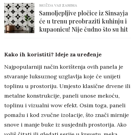
MOŽDA VAS ZANIMA
Samoljepljive pločice iz Sinsayja
će u trenu preobraziti kuhinju i
kupaonicu! Nije čudno što su hit
Kako ih koristiti? Ideje za uređenje
Najpopularniji način korištenja ovih panela je
stvaranje luksuznog uzglavlja koje će unijeti
toplinu u prostoriju. Umjesto klasične drvene ili
metalne konstrukcije, paneli unose mekoću,
toplinu i vizualni wow efekt. Osim toga, paneli
pomažu i kod zvučne izolacije, što znači mirnije
snove i manje buke iz susjednih prostorija. Ako
voliš čitati ili gledati serije u krevetu, meka