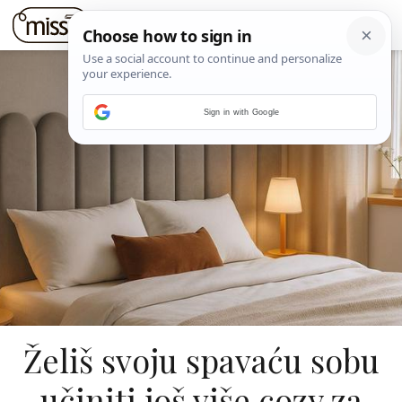
Sign in with Google
Želiš svoju spavaću sobu
učiniti još više cozy za