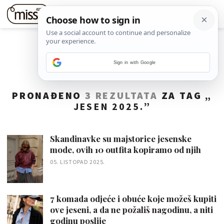
Sign in with Google
PRONAĐENO
3 REZULTATA
ZA TAG „
JESEN 2025.
”
Skandinavke su majstorice jesenske
mode, ovih 10 outfita kopiramo od njih
05. LISTOPAD 2025.
7 komada odjeće i obuće koje možeš kupiti
ove jeseni, a da ne požališ nagodinu, a niti
godinu poslije