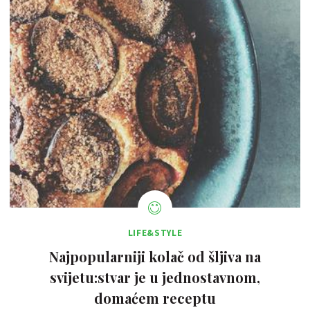
LIFE&STYLE
Najpopularniji kolač od šljiva na
svijetu:stvar je u jednostavnom,
domaćem receptu