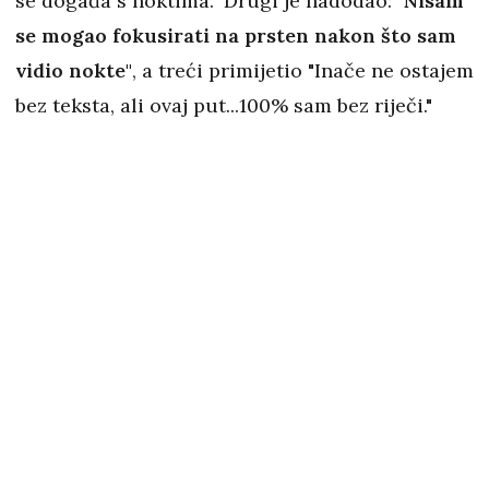
se događa s noktima." Drugi je nadodao:
"Nisam
se mogao fokusirati na prsten nakon što sam
vidio nokte"
, a treći primijetio "Inače ne ostajem
bez teksta, ali ovaj put...100% sam bez riječi."