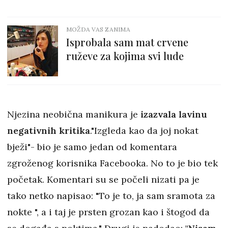
MOŽDA VAS ZANIMA
Isprobala sam mat crvene
ruževe za kojima svi lude
Njezina neobična manikura je
izazvala lavinu
negativnih kritika
."Izgleda kao da joj nokat
bježi"- bio je samo jedan od komentara
zgroženog korisnika Facebooka. No to je bio tek
početak. Komentari su se počeli nizati pa je
tako netko napisao: "To je to, ja sam sramota za
nokte ", a i taj je prsten grozan kao i štogod da