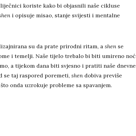
 liječnici koriste kako bi objasnili naše cikluse
shen
i opisuje misao, stanje svijesti i mentalne
dizajnirana su da prate prirodni ritam, a
shen
se
me i temelji. Naše tijelo trebalo bi biti umireno no
o, a tijekom dana biti svjesno i pratiti naše dnevne
d se taj raspored poremeti,
shen
dobiva previše
, što onda uzrokuje probleme sa spavanjem.