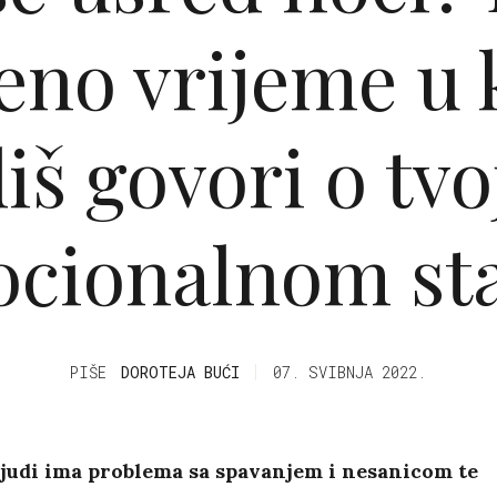
no vrijeme u 
iš govori o tv
cionalnom st
PIŠE
DOROTEJA BUĆI
07. SVIBNJA 2022.
judi ima problema sa spavanjem i nesanicom te