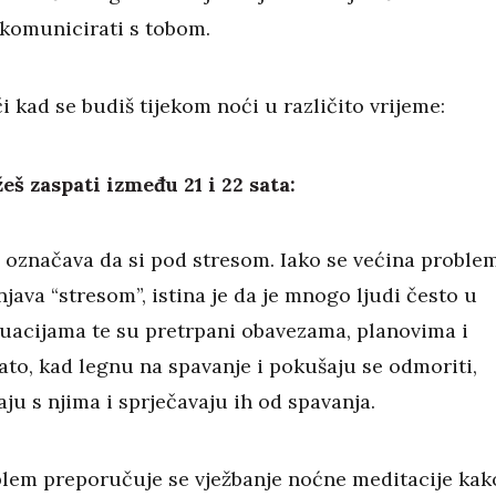
komunicirati s tobom.
i kad se budiš tijekom noći u različito vrijeme:
š zaspati između 21 i 22 sata:
 označava da si pod stresom. Iako se većina proble
java “stresom”, istina je da je mnogo ljudi često u
tuacijama te su pretrpani obavezama, planovima i
ato, kad legnu na spavanje i pokušaju se odmoriti,
ju s njima i sprječavaju ih od spavanja.
blem preporučuje se vježbanje noćne meditacije kak