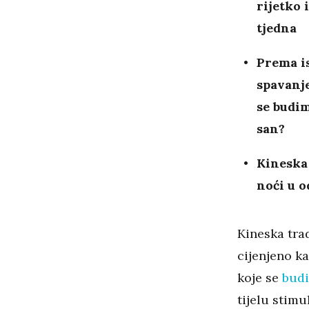
rijetko
tjedna
Prema is
spavanje
se budim
san?
Kineska
noći u 
Kineska trad
cijenjeno k
koje se
budi
tijelu stimu