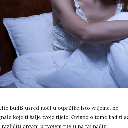
ito budiš usred noći u otprilike isto vrijeme, ne
gnale koje ti šalje tvoje tijelo. Ovisno o tome kad ti s
 različiti organi u tvojem tijelu na taj način