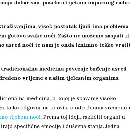
 imaju dobar san, posebno tijekom napornog radn
traživanjima, visok postotak ljudi ima problema 
m gotovo svake noći. Zašto ne možemo zaspati il
o usred noći te nam je onda iznimno teško vrati
 tradicionalna medicina povezuje buđenje usred
određeno vrijeme s našim tjelesnim organima
icionalna medicina, u kojoj je spavanje visoko
aže kako odgovor na to ovisi o određenom vremenu 
mo tijekom noći
. Prema toj ideji, različiti organi u
liraju specifične emocije i duševna stanja. Jedna