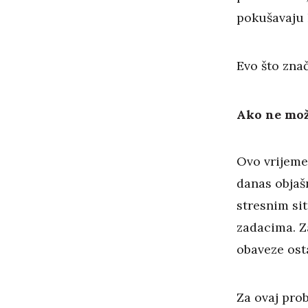
pokušavaju 
Evo što znač
Ako ne može
Ovo vrijeme
danas objašn
stresnim si
zadacima. Z
obaveze osta
Za ovaj pro