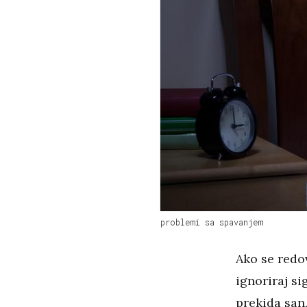
problemi sa spavanjem
Ako se redov
ignoriraj si
prekida san,