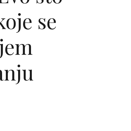
koje se
ojem
anju