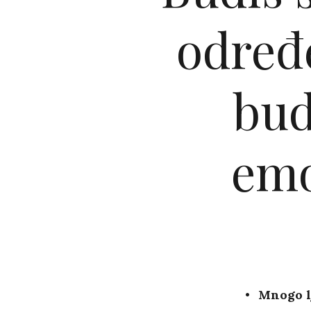
određe
bud
emo
Mnogo l