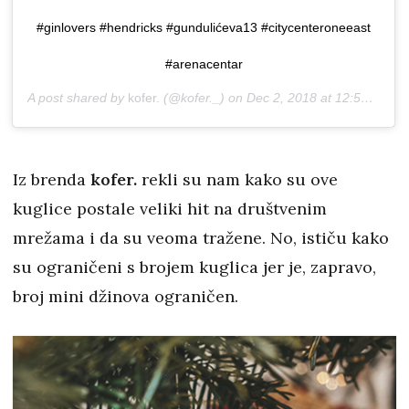
#ginlovers #hendricks #gundulićeva13 #citycenteroneeast
#arenacentar
A post shared by
kofer.
(@kofer._) on
Dec 2, 2018 at 12:58am PST
Iz brenda
kofer.
rekli su nam kako su ove
kuglice postale veliki hit na društvenim
mrežama i da su veoma tražene. No, ističu kako
su ograničeni s brojem kuglica jer je, zapravo,
broj mini džinova ograničen.