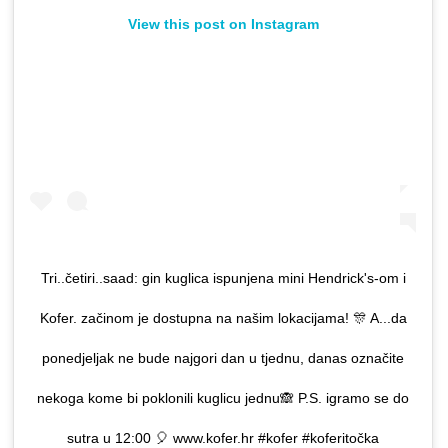
View this post on Instagram
Tri..četiri..saad: gin kuglica ispunjena mini Hendrick's-om i
Kofer. začinom je dostupna na našim lokacijama! 🎊 A...da
ponedjeljak ne bude najgori dan u tjednu, danas označite
nekoga kome bi poklonili kuglicu jednu🙈 P.S. igramo se do
sutra u 12:00 🎈 www.kofer.hr #kofer #koferitočka