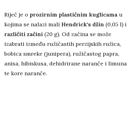
Riječ je o
prozirnim plastičnim kuglicama
u
kojima se nalazi mali
Hendrick's džin
(0,05 l) i
različiti začini
(20 g). Od začina se može
izabrati između ružičastih perzijskih ružica,
bobica smreke (junipera), ružičastog papra,
anisa, hibiskusa, dehidrirane naranče i limuna
te kore naranče.