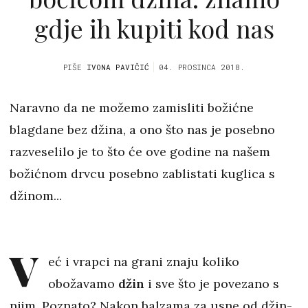
gdje ih kupiti kod nas
PIŠE
IVONA PAVIČIĆ
04. PROSINCA 2018.
Naravno da ne možemo zamisliti božićne
blagdane bez džina, a ono što nas je posebno
razveselilo je to što će ove godine na našem
božićnom drvcu posebno zablistati kuglica s
džinom...
V
eć i vrapci na grani znaju koliko
obožavamo
džin
i sve što je povezano s
njim. Poznato? Nakon balzama za usne od džin-