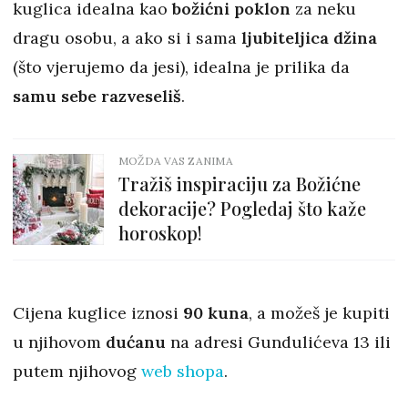
kuglica idealna kao
božićni poklon
za neku
dragu osobu, a ako si i sama
ljubiteljica džina
(što vjerujemo da jesi), idealna je prilika da
samu sebe razveseliš
.
MOŽDA VAS ZANIMA
Tražiš inspiraciju za Božićne
dekoracije? Pogledaj što kaže
horoskop!
Cijena kuglice iznosi
90 kuna
, a možeš je kupiti
u njihovom
dućanu
na adresi Gundulićeva 13 ili
putem njihovog
web shopa
.