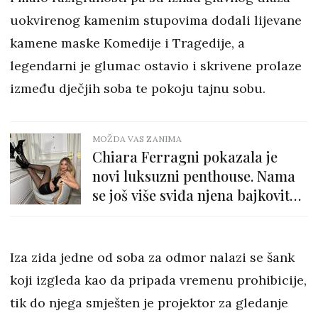
uokvirenog kamenim stupovima dodali lijevane
kamene maske Komedije i Tragedije, a
legendarni je glumac ostavio i skrivene prolaze
između dječjih soba te pokoju tajnu sobu.
MOŽDA VAS ZANIMA
Chiara Ferragni pokazala je
novi luksuzni penthouse. Nama
se još više sviđa njena bajkovita
kuća na jezeru Como
Iza zida jedne od soba za odmor nalazi se šank
koji izgleda kao da pripada vremenu prohibicije,
tik do njega smješten je projektor za gledanje