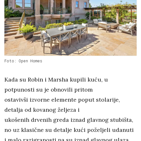
Foto: Open Homes
Kada su Robin i Marsha kupili kuću, u
potpunosti su je obnovili pritom
ostavivši izvorne elemente poput stolarije,
detalja od kovanog željeza i
ukošenih drvenih greda iznad glavnog stubišta,
no uz klasične su detalje kući poželjeli udanuti
i malo razigranosti pa su iznad glavnog ulaza