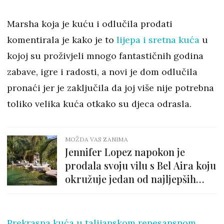
Marsha koja je kuću i odlučila prodati
komentirala je kako je to
lijepa i sretna kuća
u
kojoj su proživjeli mnogo fantastičnih godina
zabave, igre i radosti, a novi je dom odlučila
pronaći jer je zaključila da joj više nije potrebna
toliko velika kuća otkako su djeca odrasla.
MOŽDA VAS ZANIMA
Jennifer Lopez napokon je
prodala svoju vilu s Bel Aira koju
okružuje jedan od najljepših
vrtova koje smo vidjeli
Prekrasna kuća u talijanskom renesansnom