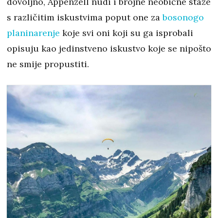
dovoljno, Appenzell nudi i brojne neobične staze
s različitim iskustvima poput one za
bosonogo
planinarenje
koje svi oni koji su ga isprobali
opisuju kao jedinstveno iskustvo koje se nipošto
ne smije propustiti.