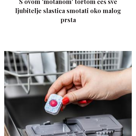
S ovom 'motanom' tortom ćeš sve
ljubitelje slastica smotati oko malog
prsta