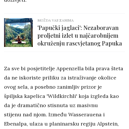
MOŽDA VAS ZANIMA
'Papučki jaglaci': Nezaboravan
proljetni izlet u najčarobnijem
okruženju rascvjetanog Papuka
Za sve bi posjetitelje Appenzella bila prava šteta
da ne iskoriste priliku za istraživanje okolice
ovog sela, a posebno zanimljiv prizor je
špiljska kapelica 'Wildkirchli' koja izgleda kao
da je dramatično stisnuta uz masivnu
stijenu nad njom. Između Wasserauena i
Ebenalpa, ulaza u planinarsku regiju Alpstein,