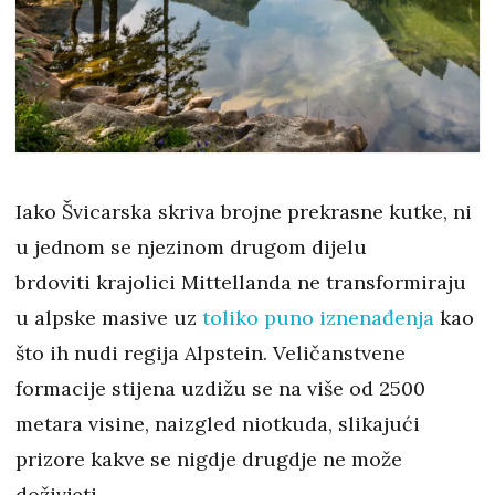
Iako Švicarska skriva brojne prekrasne kutke, ni
u jednom se njezinom drugom dijelu
brdoviti krajolici Mittellanda ne transformiraju
u alpske masive uz
toliko puno iznenađenja
kao
što ih nudi regija Alpstein. Veličanstvene
formacije stijena uzdižu se na više od 2500
metara visine, naizgled niotkuda, slikajući
prizore kakve se nigdje drugdje ne može
doživjeti.