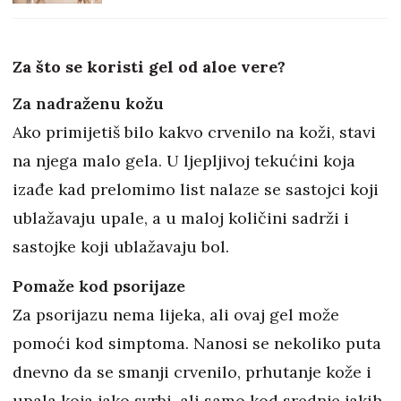
Za što se koristi gel od aloe vere?
Za nadraženu kožu
Ako primijetiš bilo kakvo crvenilo na koži, stavi
na njega malo gela. U ljepljivoj tekućini koja
izađe kad prelomimo list nalaze se sastojci koji
ublažavaju upale, a u maloj količini sadrži i
sastojke koji ublažavaju bol.
Pomaže kod psorijaze
Za psorijazu nema lijeka, ali ovaj gel može
pomoći kod simptoma. Nanosi se nekoliko puta
dnevno da se smanji crvenilo, prhutanje kože i
upala koja jako svrbi, ali samo kod srednje jakih