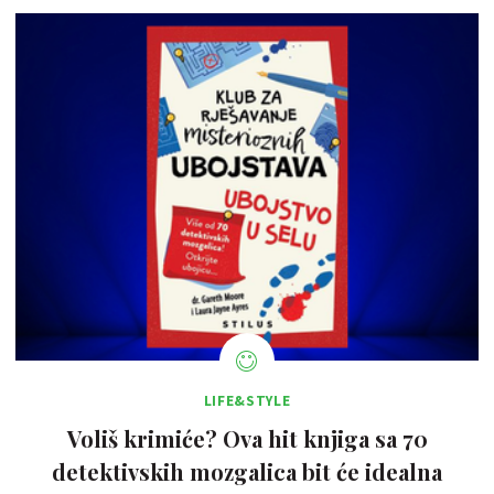
LIFE&STYLE
Voliš krimiće? Ova hit knjiga sa 70
detektivskih mozgalica bit će idealna