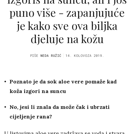
puno više - zapanjujuće
je kako sve ova biljka
djeluje na kožu
PIŠE
NEDA RUŽIĆ
14. KOLOVOZA 2019.
Poznato je da sok aloe vere pomaže kad
koža izgori na suncu
No, jesi li znala da može čak i ubrzati
cijeljenje rana?
U listovima aloe vere zadržava se voda i stvara