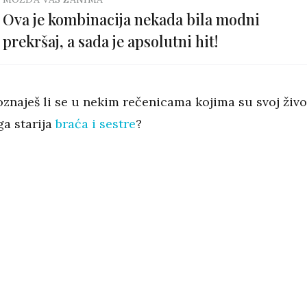
Ova je kombinacija nekada bila modni
prekršaj, a sada je apsolutni hit!
oznaješ li se u nekim rečenicama kojima su svoj živo
ga starija
braća i sestre
?