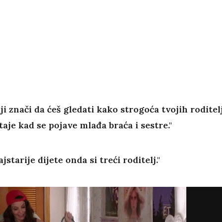
riji znači da ćeš gledati kako strogoća tvojih roditel
staje kad se pojave mlađa braća i sestre."
ajstarije dijete onda si treći roditelj."