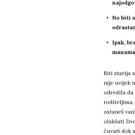
najodgov
No biti s
odrasta
Ipak, br
manama 
Biti starija 
nije uvijek 
odredila da 
roditeljima,
ostaneš vani
olakšati živ
čuvati dok s