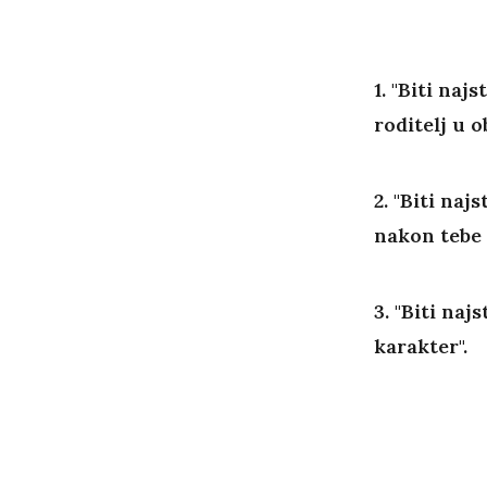
1. "Biti naj
roditelj u ob
2. "Biti naj
nakon tebe 
3. "Biti naj
karakter".