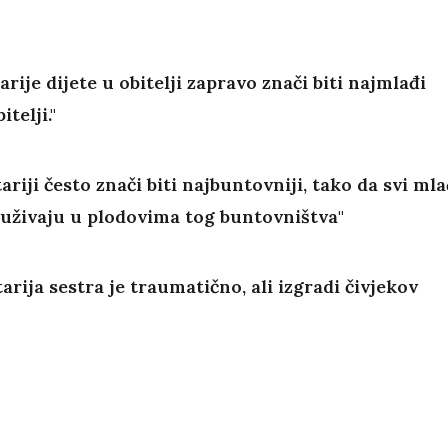
starije dijete u obitelji zapravo znači biti najmlađi
itelji."
stariji često znači biti najbuntovniji, tako da svi mla
uživaju u plodovima tog buntovništva"
starija sestra je traumatično, ali izgradi čivjekov