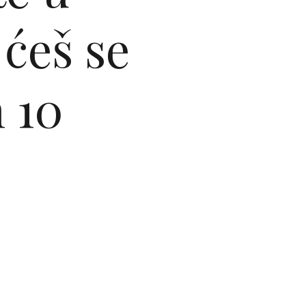
 ćeš se
 10