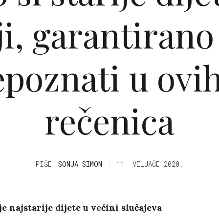
ji, garantirano
epoznati u ovih
rečenica
PIŠE
SONJA SIMON
11. VELJAČE 2020.
je najstarije dijete u većini slučajeva