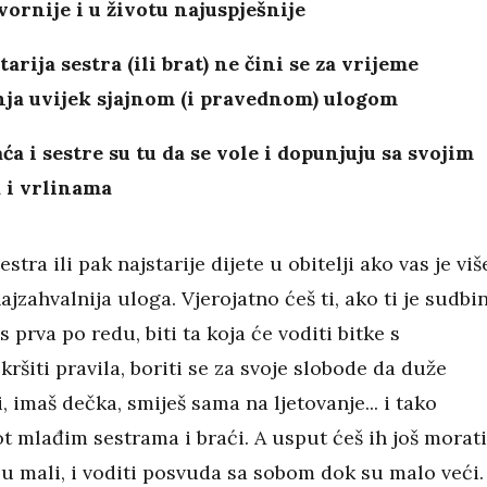
ornije i u životu najuspješnije
tarija sestra (ili brat) ne čini se za vrijeme
nja uvijek sjajnom (i pravednom) ulogom
aća i sestre su tu da se vole i dopunjuju sa svojim
i vrlinama
sestra ili pak najstarije dijete u obitelji ako vas je viš
najzahvalnija uloga. Vjerojatno ćeš ti, ako ti je sudbi
s prva po redu, biti ta koja će voditi bitke s
 kršiti pravila, boriti se za svoje slobode da duže
, imaš dečka, smiješ sama na ljetovanje... i tako
ot mlađim sestrama i braći. A usput ćeš ih još morati
u mali, i voditi posvuda sa sobom dok su malo veći.