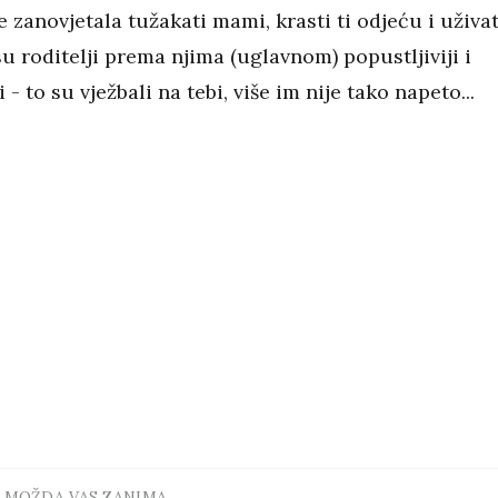
e zanovjetala tužakati mami, krasti ti odjeću i uživat
u roditelji prema njima (uglavnom) popustljiviji i
 - to su vježbali na tebi, više im nije tako napeto...
MOŽDA VAS ZANIMA