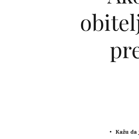
obitel
pr
Kažu da 