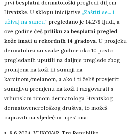
prvi besplatni dermatološki pregledi diljem
Hrvatske. U sklopu inicijative
„Zaštiti se... i
uživaj na suncu“
pregledano je 14.278 ljudi, a
ove godine ćeš
priliku za besplatni pregled
kože imati u rekordnih 14 gradova
. U prosjeku
dermatolozi su svake godine oko 10 posto
pregledanih uputili na daljnje preglede zbog
promjena na koži ili sumnji na
karcinom/melanom, a ako i ti želiš provjeriti
sumnjivu promjenu na koži i razgovarati s
vrhunskim timom dermatologa Hrvatskog
dermatovenerološkog društva, to možeš
napraviti na sljedećim mjestima:
8.6.2024. VUKOVAR, Trg Republike