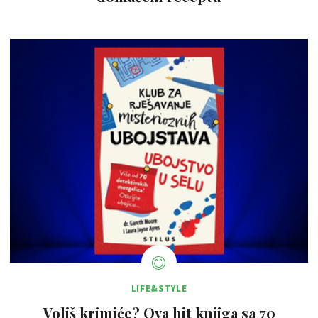
LIFE&STYLE
Voliš krimiće? Ova hit knjiga sa 70