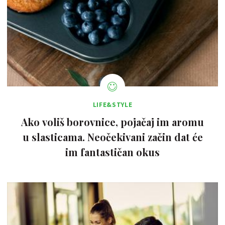
LIFE&STYLE
Ako voliš borovnice, pojačaj im aromu
u slasticama. Neočekivani začin dat će
im fantastičan okus