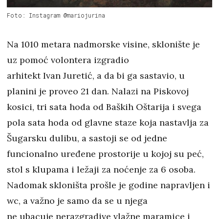
Foto: Instagram @mariojurina
Na 1010 metara nadmorske visine, sklonište je
uz pomoć volontera izgradio
arhitekt Ivan Juretić, a da bi ga sastavio, u
planini je proveo 21 dan. Nalazi na Piskovoj
kosici, tri sata hoda od Baških Oštarija i svega
pola sata hoda od glavne staze koja nastavlja za
Šugarsku dulibu, a sastoji se od jedne
funcionalno uređene prostorije u kojoj su peć,
stol s klupama i ležaji za noćenje za 6 osoba.
Nadomak skloništa prošle je godine napravljen i
wc, a važno je samo da se u njega
ne ubacuje nerazgradive vlažne maramice i