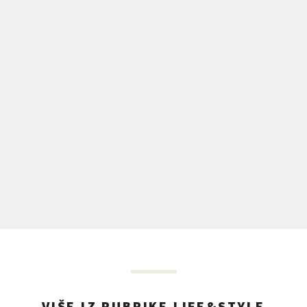
VIŠE IZ RUBRIKE LIFE&STYLE