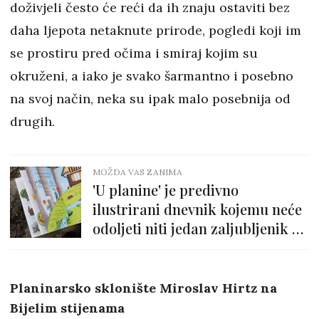
doživjeli često će reći da ih znaju ostaviti bez
daha ljepota netaknute prirode, pogledi koji im
se prostiru pred očima i smiraj kojim su
okruženi, a iako je svako šarmantno i posebno
na svoj način, neka su ipak malo posebnija od
drugih.
MOŽDA VAS ZANIMA
'U planine' je predivno
ilustrirani dnevnik kojemu neće
odoljeti niti jedan zaljubljenik u
planinarenje
Planinarsko sklonište Miroslav Hirtz na
Bijelim stijenama