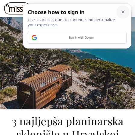
Sign in with Google
3 najljepša planinarska
skloništa u Hrvatskoj