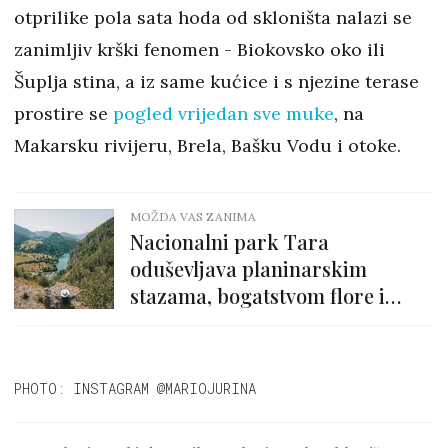
otprilike pola sata hoda od skloništa nalazi se
zanimljiv krški fenomen - Biokovsko oko ili
Šuplja stina, a iz same kućice i s njezine terase
prostire se
pogled vrijedan sve muke
, na
Makarsku rivijeru, Brela, Bašku Vodu i otoke.
MOŽDA VAS ZANIMA
Nacionalni park Tara
oduševljava planinarskim
stazama, bogatstvom flore i
jezerima. Evo ideje za jesenski
izlet
PHOTO: INSTAGRAM @MARIOJURINA