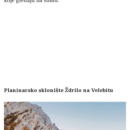
koje gledaju na šumu.
Planinarsko sklonište Ždrilo na Velebitu