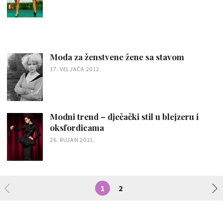
Moda za ženstvene žene sa stavom
17. VELJAČA 2012.
Modni trend – dječački stil u blejzeru i
oksfordicama
26. RUJAN 2011.
1
2