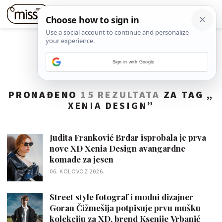
Sign in with Google
PRONAĐENO
15 REZULTATA
ZA TAG „
XENIA DESIGN
”
Judita Franković Brdar isprobala je prva
nove XD Xenia Design avangardne
komade za jesen
06. KOLOVOZ 2026.
Street style fotograf i modni dizajner
Goran Čižmešija potpisuje prvu mušku
kolekciju za XD, brend Ksenije Vrbanić