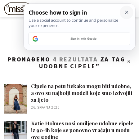
Sign in with Google
PRONAĐENO
4 REZULTATA
ZA TAG „
UDOBNE CIPELE
”
Cipele na petu itekako mogu biti udobne,
a ovo su najbolji modeli koje smo izdvojili
za ljeto
26. SRPANJ 2025.
Katie Holmes nosi omiljene udobne cipele
iz 90-ih koje se ponovno vraćaju u modu
ove godine