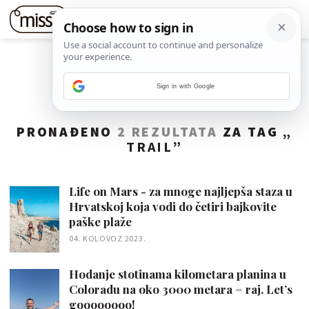
Sign in with Google
PRONAĐENO
2 REZULTATA
ZA TAG „
TRAIL
”
Life on Mars - za mnoge najljepša staza u
Hrvatskoj koja vodi do četiri bajkovite
paške plaže
04. KOLOVOZ 2023.
Hodanje stotinama kilometara planina u
Coloradu na oko 3000 metara = raj. Let’s
goooooooo!