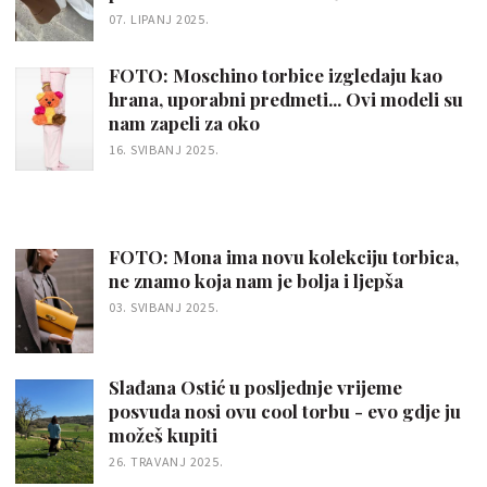
07. LIPANJ 2025.
FOTO: Moschino torbice izgledaju kao
hrana, uporabni predmeti... Ovi modeli su
nam zapeli za oko
16. SVIBANJ 2025.
FOTO: Mona ima novu kolekciju torbica,
ne znamo koja nam je bolja i ljepša
03. SVIBANJ 2025.
Slađana Ostić u posljednje vrijeme
posvuda nosi ovu cool torbu - evo gdje ju
možeš kupiti
26. TRAVANJ 2025.