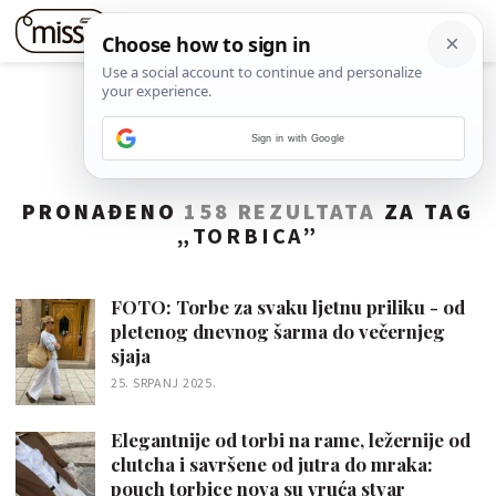
Sign in with Google
PRONAĐENO
158 REZULTATA
ZA TAG
„
TORBICA
”
FOTO: Torbe za svaku ljetnu priliku - od
pletenog dnevnog šarma do večernjeg
sjaja
25. SRPANJ 2025.
Elegantnije od torbi na rame, ležernije od
clutcha i savršene od jutra do mraka:
pouch torbice nova su vruća stvar