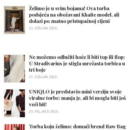
Želimo je u svim bojama! Ova torba
podsjeća na obožavani Khaite model, ali
dolazi po znatno pristupačnoj cijeni
31. OŽUJAK 2025.
Ne možemo odlučiti hoće li biti top ili flop:
U Stradivarius je stigla mrežasta torbica u
tri boje
27. OŽUJAK 2025.
UNIQLO je predstavio mini verziju svoje
viralne torbe: manja je, ali bi mogla biti još
veći hit!
25. VELJAČA 2025.
Torba koju želimo: domaći brend Raw Bag