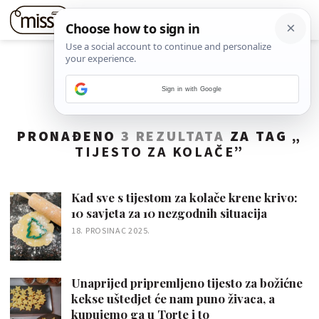
Sign in with Google
PRONAĐENO
3 REZULTATA
ZA TAG „
TIJESTO ZA KOLAČE
”
Kad sve s tijestom za kolače krene krivo:
10 savjeta za 10 nezgodnih situacija
18. PROSINAC 2025.
Unaprijed pripremljeno tijesto za božićne
kekse uštedjet će nam puno živaca, a
kupujemo ga u Torte i to