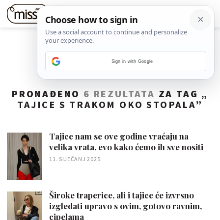
Sign in with Google
PRONAĐENO
6 REZULTATA
ZA TAG „
TAJICE S TRAKOM OKO STOPALA
”
Tajice nam se ove godine vraćaju na
velika vrata, evo kako ćemo ih sve nositi
11. SIJEČANJ 2025.
Široke traperice, ali i tajice će izvrsno
izgledati upravo s ovim, gotovo ravnim,
cipelama