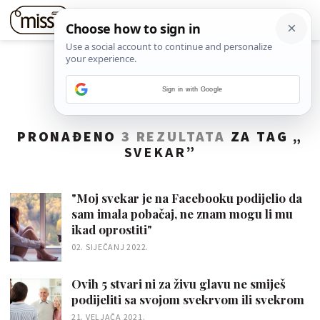
Sign in with Google
PRONAĐENO
3 REZULTATA
ZA TAG „
SVEKAR
”
"Moj svekar je na Facebooku podijelio da
sam imala pobačaj, ne znam mogu li mu
ikad oprostiti"
02. SIJEČANJ 2022.
Ovih 5 stvari ni za živu glavu ne smiješ
podijeliti sa svojom svekrvom ili svekrom
21. VELJAČA 2021.