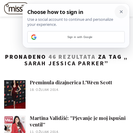
Sign in with Google
PRONAĐENO
46 REZULTATA
ZA TAG „
SARAH JESSICA PARKER
”
Preminula dizajnerica L'Wren Scott
18. OŽUJAK 2014.
Martina Validžić: ''Pjevanje je moj ispušni
ventil''
11. OŽUJAK 2014.